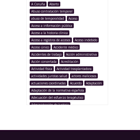
A Coruña
Aborto
Abuso contratación temporal
abuso de temporalidad
Acceso
Acceso a información pública
Acceso a la historia clínica
Acceso a registros de accesos
Acceso indebido
Acceso único
Accidente médico
Accidentes de trabajo
Acción administrativa
Acción concertada
Acreditación
Actividad física
Actividad trasplantadora
actividades juristas salud
actores maliciosos
actuaciones coordinadas
Acuerdo
Adaptación
Adaptación de la normativa española
Adecuación del esfuerzo terapéutico
Administración de Justicia
Administración Pública
Administración sanitaria
Adolescencia
Afección iatrogénica
Agencia Española Protección de Datos