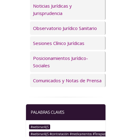
Servicios
Noticias Jurídicas y
Jurisprudencia
Observatorio Jurídico Sanitario
Sesiones Clínico Jurídicas
Posicionamientos Jurídico-
Sociales
Comunicados y Notas de Prensa
PALABRAS CLAVES
#webinarAJS
#webinarAJS #contratación #medicamentos #TerapiasAvanzadas