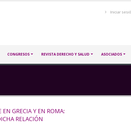
Menú
Iniciar sesi
de
cuenta
de
usuario
CONGRESOS
REVISTA DERECHO Y SALUD
ASOCIADOS
 EN GRECIA Y EN ROMA:
DICHA RELACIÓN