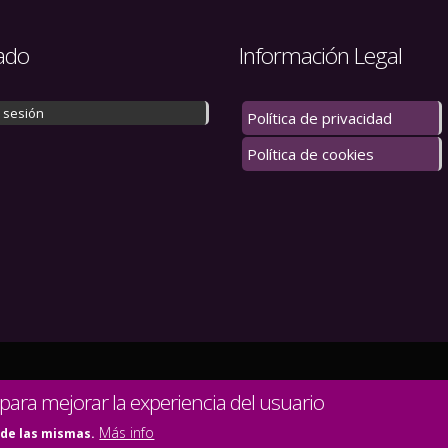
ado
Información Legal
r sesión
Política de privacidad
Política de cookies
 los derechos reservados.
 para mejorar la experiencia del usuario
Más info
 de las mismas.