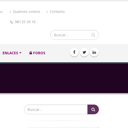
ón
Quienes somos
Contacto
981 55 30 16
Buscar
ENLACES
FOROS
Buscar