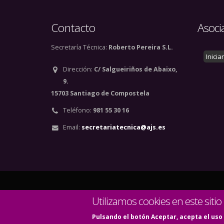
Contacto
Asoci
Secretaría Técnica:
Roberto Pereira S.L.
Inicia
Dirección:
C/ Salgueiriños de Abaixo,
9.
15703 Santiago de Compostela
Teléfono:
981 55 30 16
Email:
secretariatecnica@ajs.es
© Copyright 2020. Todos
Utilizamos cookies en este sitio
Pulsando el botón Aceptar, acepta el uso