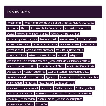
PALABRAS CLAVES
#webinarAJS
#webinarAJS #contratación #medicamentos #TerapiasAvanzadas
A Coruña
Aborto
Abuso contratación temporal
abuso de temporalidad
Acceso
Acceso a información pública
Acceso a la historia clínica
Acceso a registros de accesos
Acceso indebido
Acceso único
Accidente médico
Accidentes de trabajo
Acción administrativa
Acción concertada
Acreditación
Actividad física
Actividad trasplantadora
actividades juristas salud
actores maliciosos
actuaciones coordinadas
Acuerdo
Adaptación
Adaptación de la normativa española
Adecuación del esfuerzo terapéutico
Administración de Justicia
Administración Pública
Administración sanitaria
Adolescencia
Afección iatrogénica
Agencia Española Protección de Datos
Agencia Estatal de Salud Pública
Agravante
Ahorro de costes
Alea terapéutica
Alimentación
Alimentos
Altas médicas
Ámbito sanitario
Amenaza sanitaria mundial
amenazas
Análisis de datos
Análisis genético
Análisis Jurisprudencial
Ancianos con demencia
Andalucía
Anencefalia
Anestesia
Anomizacion
Anonimización
Anotaciones subjetivas
Antecedentes históricos
Aplicación