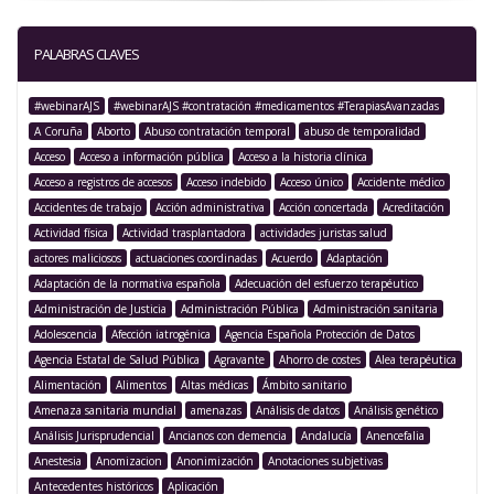
PALABRAS CLAVES
#webinarAJS
#webinarAJS #contratación #medicamentos #TerapiasAvanzadas
A Coruña
Aborto
Abuso contratación temporal
abuso de temporalidad
Acceso
Acceso a información pública
Acceso a la historia clínica
Acceso a registros de accesos
Acceso indebido
Acceso único
Accidente médico
Accidentes de trabajo
Acción administrativa
Acción concertada
Acreditación
Actividad física
Actividad trasplantadora
actividades juristas salud
actores maliciosos
actuaciones coordinadas
Acuerdo
Adaptación
Adaptación de la normativa española
Adecuación del esfuerzo terapéutico
Administración de Justicia
Administración Pública
Administración sanitaria
Adolescencia
Afección iatrogénica
Agencia Española Protección de Datos
Agencia Estatal de Salud Pública
Agravante
Ahorro de costes
Alea terapéutica
Alimentación
Alimentos
Altas médicas
Ámbito sanitario
Amenaza sanitaria mundial
amenazas
Análisis de datos
Análisis genético
Análisis Jurisprudencial
Ancianos con demencia
Andalucía
Anencefalia
Anestesia
Anomizacion
Anonimización
Anotaciones subjetivas
Antecedentes históricos
Aplicación