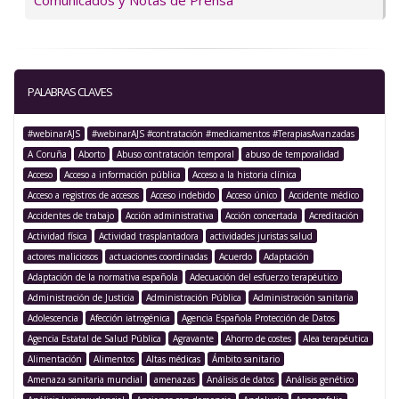
Comunicados y Notas de Prensa
PALABRAS CLAVES
#webinarAJS
#webinarAJS #contratación #medicamentos #TerapiasAvanzadas
A Coruña
Aborto
Abuso contratación temporal
abuso de temporalidad
Acceso
Acceso a información pública
Acceso a la historia clínica
Acceso a registros de accesos
Acceso indebido
Acceso único
Accidente médico
Accidentes de trabajo
Acción administrativa
Acción concertada
Acreditación
Actividad física
Actividad trasplantadora
actividades juristas salud
actores maliciosos
actuaciones coordinadas
Acuerdo
Adaptación
Adaptación de la normativa española
Adecuación del esfuerzo terapéutico
Administración de Justicia
Administración Pública
Administración sanitaria
Adolescencia
Afección iatrogénica
Agencia Española Protección de Datos
Agencia Estatal de Salud Pública
Agravante
Ahorro de costes
Alea terapéutica
Alimentación
Alimentos
Altas médicas
Ámbito sanitario
Amenaza sanitaria mundial
amenazas
Análisis de datos
Análisis genético