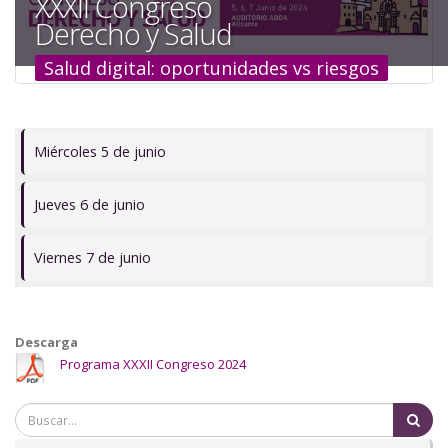
XXXII Congreso
a
Derecho y Salud
la
Salud digital: oportunidades vs riesgos
navegación
Miércoles 5 de junio
Jueves 6 de junio
Viernes 7 de junio
Descarga
Programa XXXII Congreso 2024
Bu