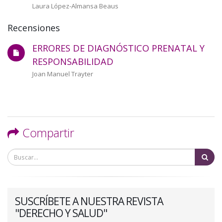
Autor/a
Laura López-Almansa Beaus
Recensiones
ERRORES DE DIAGNÓSTICO PRENATAL Y
Recensión
RESPONSABILIDAD
Autor/a
Joan Manuel Trayter
Compartir
Bu
SUSCRÍBETE A NUESTRA REVISTA
"DERECHO Y SALUD"