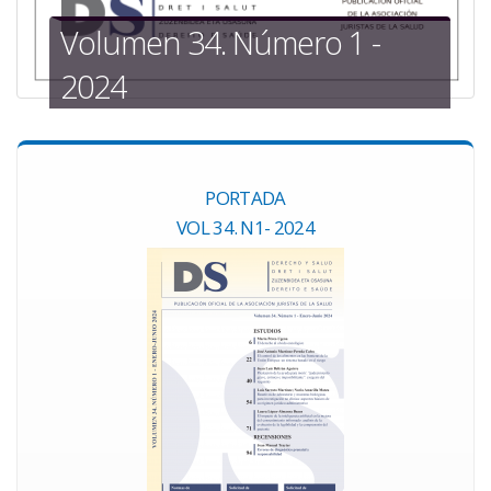
a
Volumen 34. Número 1 -
la
2024
navegación
PORTADA
VOL 34. N1- 2024