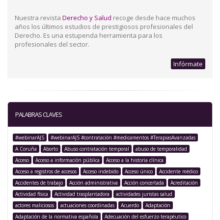
Nuestra revista
Derecho y Salud
recoge desde hace muchos
años los últimos estudios de prestigiosos profesionales del
Derecho. Es una estupenda herramienta para los
profesionales del sector.
Infórmate
PALABRAS CLAVES
#webinarAJS
#webinarAJS #contratación #medicamentos #TerapiasAvanzadas
A Coruña
Aborto
Abuso contratación temporal
abuso de temporalidad
Acceso
Acceso a información pública
Acceso a la historia clínica
Acceso a registros de accesos
Acceso indebido
Acceso único
Accidente médico
Accidentes de trabajo
Acción administrativa
Acción concertada
Acreditación
Actividad física
Actividad trasplantadora
actividades juristas salud
actores maliciosos
actuaciones coordinadas
Acuerdo
Adaptación
Adaptación de la normativa española
Adecuación del esfuerzo terapéutico