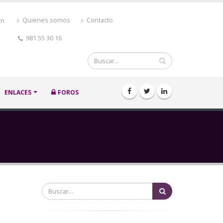
ón
Quienes somos
Contacto
981 55 30 16
Buscar
ENLACES
FOROS
Buscar