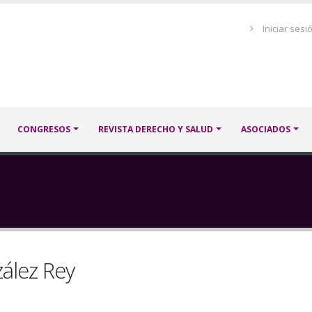
Menú
Iniciar sesi
de
cuenta
de
usuario
CONGRESOS
REVISTA DERECHO Y SALUD
ASOCIADOS
zález Rey