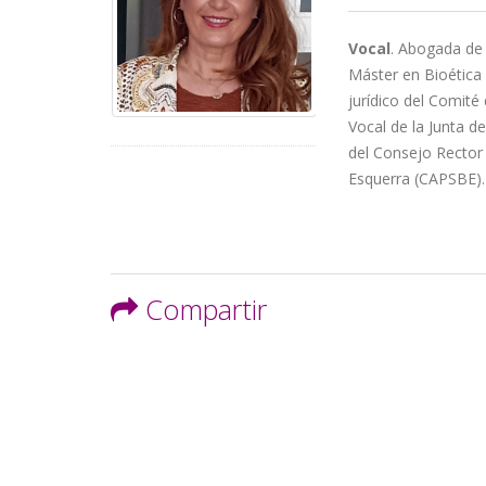
la
Vocal
. Abogada de l
navegación
Máster en Bioética
jurídico del Comité 
Vocal de la Junta d
del Consejo Rector 
Esquerra (CAPSBE).
Compartir