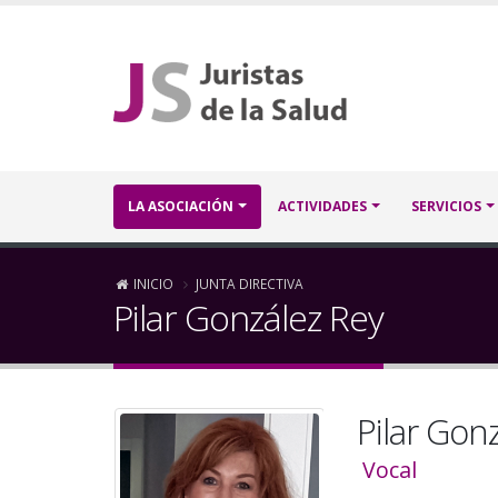
Pasar
al
contenido
principal
Navegación
LA ASOCIACIÓN
ACTIVIDADES
SERVICIOS
principal
Sobrescribir
INICIO
JUNTA DIRECTIVA
Pilar González Rey
enlaces
de
Pilar Gon
ayuda
Vocal
a