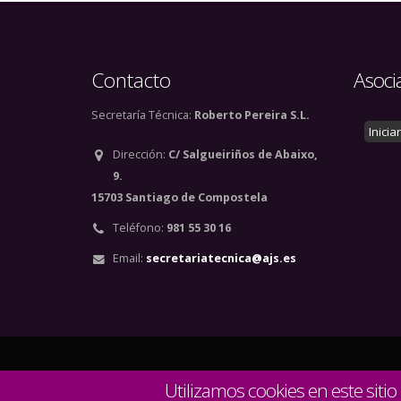
Contacto
Asoci
Secretaría Técnica:
Roberto Pereira S.L.
Inicia
Dirección:
C/ Salgueiriños de Abaixo,
9.
15703 Santiago de Compostela
Teléfono:
981 55 30 16
Email:
secretariatecnica@ajs.es
© Copyright 2020. Todos
Utilizamos cookies en este sitio