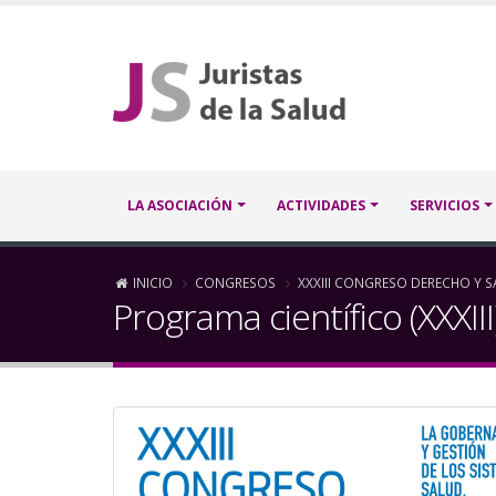
Pasar
al
contenido
principal
Navegación
LA ASOCIACIÓN
ACTIVIDADES
SERVICIOS
principal
Sobrescribir
INICIO
CONGRESOS
XXXIII CONGRESO DERECHO Y 
Programa científico (XXXIII
enlaces
de
ayuda
a