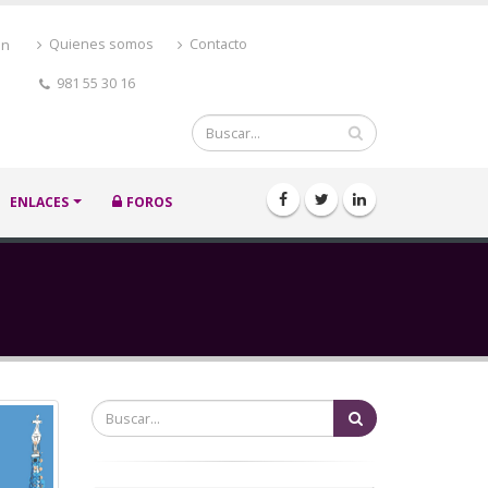
ón
Quienes somos
Contacto
981 55 30 16
Buscar
ENLACES
FOROS
Buscar