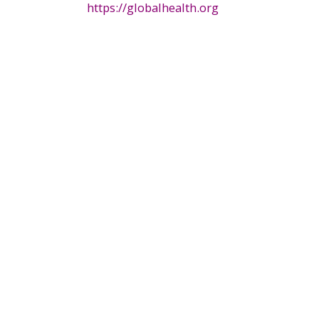
https://globalhealth.org
la
navegación