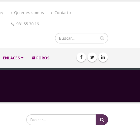
ón
Quienes somos
Contacto
981 55 30 16
Buscar
ENLACES
FOROS
Buscar