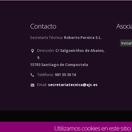
Contacto
Asoci
Secretaría Técnica:
Roberto Pereira S.L.
Inicia
Dirección:
C/ Salgueiriños de Abaixo,
9.
15703 Santiago de Compostela
Teléfono:
981 55 30 16
Email:
secretariatecnica@ajs.es
© Copyright 2020. Todos
Utilizamos cookies en este sitio