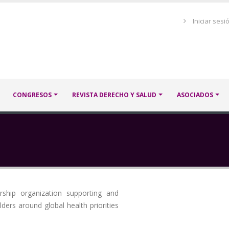
Menú
Iniciar sesi
de
cuenta
de
usuario
CONGRESOS
REVISTA DERECHO Y SALUD
ASOCIADOS
ship organization supporting and
ers around global health priorities