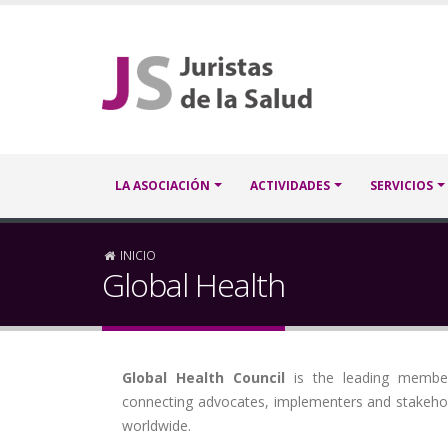
Pasar
al
contenido
principal
Navegación
LA ASOCIACIÓN
ACTIVIDADES
SERVICIOS
principal
Sobrescribir
INICIO
Global Health
enlaces
de
Global Health Council
is the leading member
ayuda
connecting advocates, implementers and stakehold
a
worldwide.