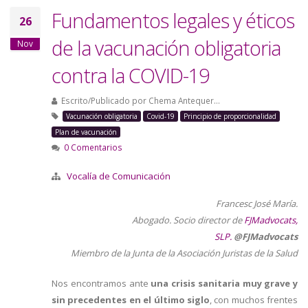
a
Fundamentos legales y éticos
26
la
de la vacunación obligatoria
Nov
navegación
contra la COVID-19
Escrito/Publicado por
Chema Antequer…
Vacunación obligatoria
Covid-19
Principio de proporcionalidad
Plan de vacunación
0 Comentarios
Vocalía de Comunicación
Francesc José María.
Abogado. Socio director de
FJMadvocats,
SLP.
@FJMadvocats
Miembro de la Junta de la Asociación Juristas de la Salud
Nos encontramos ante
una crisis sanitaria muy grave y
sin precedentes en el último siglo
, con muchos frentes