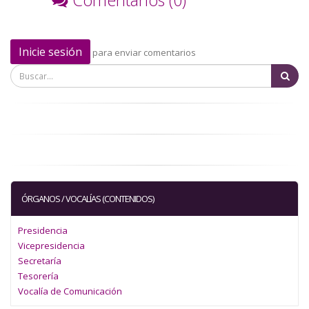
Comentarios (0)
Inicie sesión
para enviar comentarios
Bu
ÓRGANOS / VOCALÍAS (CONTENIDOS)
Presidencia
Vicepresidencia
Secretaría
Tesorería
Vocalía de Comunicación