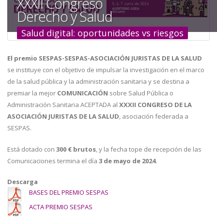
XXXII Congreso
a
Derecho y Salud
la
Salud digital: oportunidades vs riesgos
navegación
El premio SESPAS-SESPAS-ASOCIACIÓN JURISTAS DE LA SALUD
se instituye con el objetivo de impulsar la investigación en el marco
de la salud pública y la administración sanitaria y se destina a
premiar la mejor
COMUNICACIÓN
sobre Salud Pública o
Administración Sanitaria ACEPTADA al
XXXII CONGRESO DE LA
ASOCIACIÓN JURISTAS DE LA SALUD
, asociación federada a
SESPAS.
Está dotado con
300 € brutos
, y la fecha tope de recepción de las
Comunicaciones termina el día
3 de mayo de 2024
.
Descarga
BASES DEL PREMIO SESPAS
ACTA PREMIO SESPAS