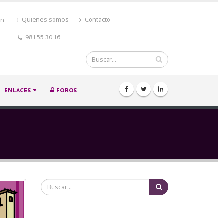
ón
Quienes somos
Contacto
981 55 30 16
Buscar
ENLACES
FOROS
Buscar