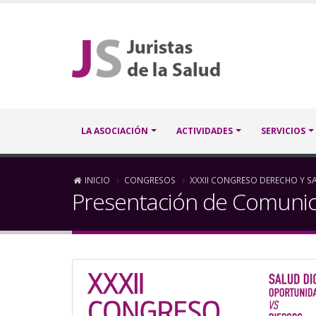
Pasar
al
contenido
principal
Navegación
LA ASOCIACIÓN
ACTIVIDADES
SERVICIOS
principal
Sobrescribir
INICIO
CONGRESOS
XXXII CONGRESO DERECHO Y S
Presentación de Comunica
enlaces
de
ayuda
a