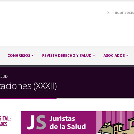
Menú
Iniciar sesi
de
cuenta
de
usuario
CONGRESOS
REVISTA DERECHO Y SALUD
ASOCIADOS
ALUD
ciones (XXXII)