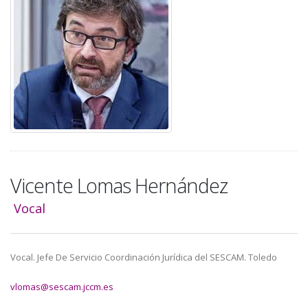
a
la
navegación
Vicente Lomas Hernández
Vocal
Vocal. Jefe De Servicio Coordinación Jurídica del SESCAM. Toledo
vlomas@sescam.jccm.es