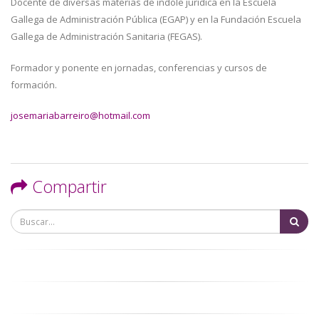
Docente de diversas materias de índole jurídica en la Escuela
Gallega de Administración Pública (EGAP) y en la Fundación Escuela
Gallega de Administración Sanitaria (FEGAS).
Formador y ponente en jornadas, conferencias y cursos de
formación.
josemariabarreiro@hotmail.com
Compartir
Bu