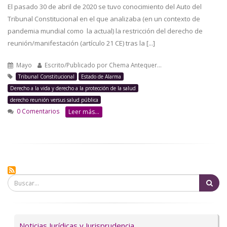
El pasado 30 de abril de 2020 se tuvo conocimiento del Auto del
Tribunal Constitucional en el que analizaba (en un contexto de
pandemia mundial como la actual) la restricción del derecho de
reunión/manifestación (artículo 21 CE) tras la [...]
Mayo
Escrito/Publicado por
Chema Antequer…
Tribunal Constitucional
Estado de Alarma
Derecho a la vida y derecho a la protección de la salud
derecho reunión versus salud pública
0 Comentarios
Leer más...
Bu
Servicios
Noticias Jurídicas y Jurisprudencia