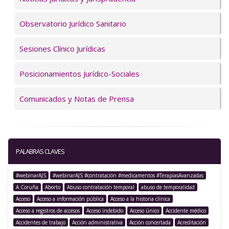
Observatorio Jurídico Sanitario
Sesiones Clínico Jurídicas
Posicionamientos Jurídico-Sociales
Comunicados y Notas de Prensa
PALABRAS CLAVES
#webinarAJS
#webinarAJS #contratación #medicamentos #TerapiasAvanzadas
A Coruña
Aborto
Abuso contratación temporal
abuso de temporalidad
Acceso
Acceso a información pública
Acceso a la historia clínica
Acceso a registros de accesos
Acceso indebido
Acceso único
Accidente médico
Accidentes de trabajo
Acción administrativa
Acción concertada
Acreditación