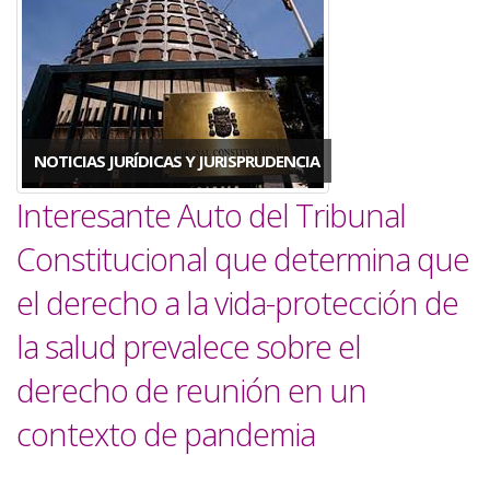
a
la
navegación
NOTICIAS JURÍDICAS Y JURISPRUDENCIA
Interesante Auto del Tribunal
Constitucional que determina que
el derecho a la vida-protección de
la salud prevalece sobre el
derecho de reunión en un
contexto de pandemia