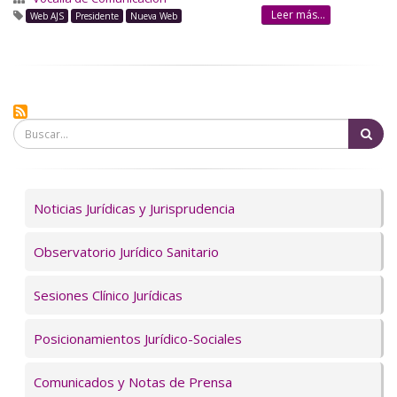
Leer más...
Web AJS
Presidente
Nueva Web
Bu
Servicios
Noticias Jurídicas y Jurisprudencia
Observatorio Jurídico Sanitario
Sesiones Clínico Jurídicas
Posicionamientos Jurídico-Sociales
Comunicados y Notas de Prensa