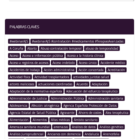
PALABRAS CLAVES
#webinarAJS
#webinarAJS #contratación #medicamentos #TerapiasAvanzadas
A Coruña
Aborto
Abuso contratación temporal
abuso de temporalidad
Acceso
Acceso a información pública
Acceso a la historia clínica
Acceso a registros de accesos
Acceso indebido
Acceso único
Accidente médico
Accidentes de trabajo
Acción administrativa
Acción concertada
Acreditación
Actividad física
Actividad trasplantadora
actividades juristas salud
actores maliciosos
actuaciones coordinadas
Acuerdo
Adaptación
Adaptación de la normativa española
Adecuación del esfuerzo terapéutico
Administración de Justicia
Administración Pública
Administración sanitaria
Adolescencia
Afección iatrogénica
Agencia Española Protección de Datos
Agencia Estatal de Salud Pública
Agravante
Ahorro de costes
Alea terapéutica
Alimentación
Alimentos
Altas médicas
Ámbito sanitario
Amenaza sanitaria mundial
amenazas
Análisis de datos
Análisis genético
Análisis Jurisprudencial
Ancianos con demencia
Andalucía
Anencefalia