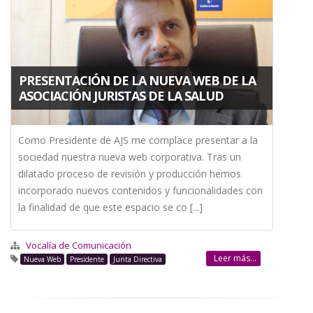
a
la
navegación
PRESENTACIÓN DE LA NUEVA WEB DE LA
ASOCIACIÓN JURISTAS DE LA SALUD
Como Presidente de AJS me complace presentar a la
sociedad nuestra nueva web corporativa. Tras un
dilatado proceso de revisión y producción hemos
incorporado nuevos contenidos y funcionalidades con
la finalidad de que este espacio se co [...]
Vocalía de Comunicación
Leer más...
Nueva Web
Presidente
Junta Directiva