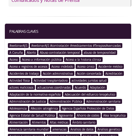
Comunicados y Notas de Prensa
PALABRAS CLAVES
#webinarAJS
#webinarAJS #contratación #medicamentos #TerapiasAvanzadas
A Coruña
Aborto
Abuso contratación temporal
abuso de temporalidad
Acceso
Acceso a información pública
Acceso a la historia clínica
Acceso a registros de accesos
Acceso indebido
Acceso único
Accidente médico
Accidentes de trabajo
Acción administrativa
Acción concertada
Acreditación
Actividad física
Actividad trasplantadora
actividades juristas salud
actores maliciosos
actuaciones coordinadas
Acuerdo
Adaptación
Adaptación de la normativa española
Adecuación del esfuerzo terapéutico
Administración de Justicia
Administración Pública
Administración sanitaria
Adolescencia
Afección iatrogénica
Agencia Española Protección de Datos
Agencia Estatal de Salud Pública
Agravante
Ahorro de costes
Alea terapéutica
Alimentación
Alimentos
Altas médicas
Ámbito sanitario
Amenaza sanitaria mundial
amenazas
Análisis de datos
Análisis genético