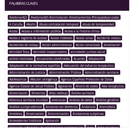
PALABRAS CLAVES
#webinarAJS
#webinarAJS #contratación #medicamentos #TerapiasAvanzadas
A Coruña
Aborto
Abuso contratación temporal
abuso de temporalidad
Acceso
Acceso a información pública
Acceso a la historia clínica
Acceso a registros de accesos
Acceso indebido
Acceso único
Accidente médico
Accidentes de trabajo
Acción administrativa
Acción concertada
Acreditación
Actividad física
Actividad trasplantadora
actividades juristas salud
actores maliciosos
actuaciones coordinadas
Acuerdo
Adaptación
Adaptación de la normativa española
Adecuación del esfuerzo terapéutico
Administración de Justicia
Administración Pública
Administración sanitaria
Adolescencia
Afección iatrogénica
Agencia Española Protección de Datos
Agencia Estatal de Salud Pública
Agravante
Ahorro de costes
Alea terapéutica
Alimentación
Alimentos
Altas médicas
Ámbito sanitario
Amenaza sanitaria mundial
amenazas
Análisis de datos
Análisis genético
Análisis Jurisprudencial
Ancianos con demencia
Andalucía
Anencefalia
Anestesia
Anomizacion
Anonimización
Anotaciones subjetivas
Antecedentes históricos
Aplicación
Aplicación informática de reclamaciones patrimoniales
Apps
Aptitud laboral