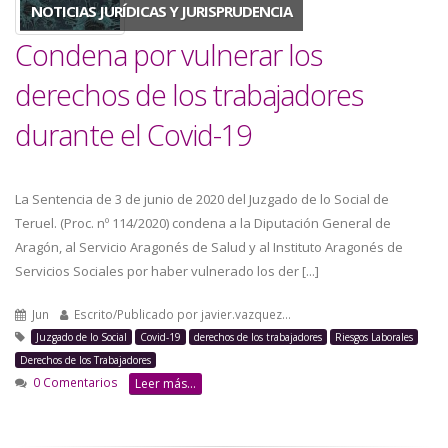
a
NOTICIAS JURÍDICAS Y JURISPRUDENCIA
Condena por vulnerar los
la
derechos de los trabajadores
navegación
durante el Covid-19
La Sentencia de 3 de junio de 2020 del Juzgado de lo Social de
Teruel. (Proc. nº 114/2020) condena a la Diputación General de
Aragón, al Servicio Aragonés de Salud y al Instituto Aragonés de
Servicios Sociales por haber vulnerado los der [...]
Jun
Escrito/Publicado por
javier.vazquez…
Juzgado de lo Social
Covid-19
derechos de los trabajadores
Riesgos Laborales
Derechos de los Trabajadores
0 Comentarios
Leer más...