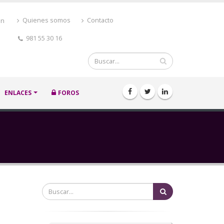
ón
Quienes somos
Contacto
981 55 30 16
Buscar
ENLACES
FOROS
Buscar