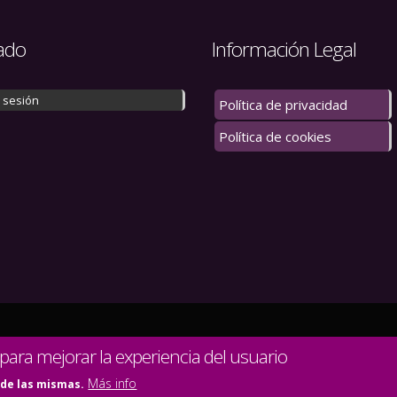
ado
Información Legal
r sesión
Política de privacidad
Política de cookies
 los derechos reservados.
 para mejorar la experiencia del usuario
Más info
 de las mismas.