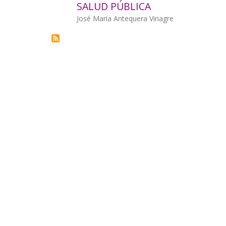
SALUD PÚBLICA
la
Autor/a
José María Antequera Vinagre
navegación