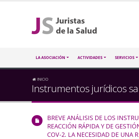
Pasar
al
contenido
principal
Navegación
LA ASOCIACIÓN
ACTIVIDADES
SERVICIOS
principal
Sobrescribir
INICIO
Instrumentos jurídicos sa
enlaces
de
BREVE ANÁLISIS DE LOS INSTR
ayuda
REACCIÓN RÁPIDA Y DE GESTIÓN
a
COV-2. LA NECESIDAD DE UNA R