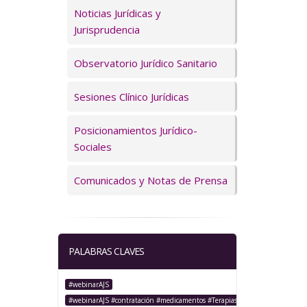
Servicios
Noticias Jurídicas y
Jurisprudencia
Observatorio Jurídico Sanitario
Sesiones Clínico Jurídicas
Posicionamientos Jurídico-
Sociales
Comunicados y Notas de Prensa
PALABRAS CLAVES
#webinarAJS
#webinarAJS #contratación #medicamentos #TerapiasAvanzadas