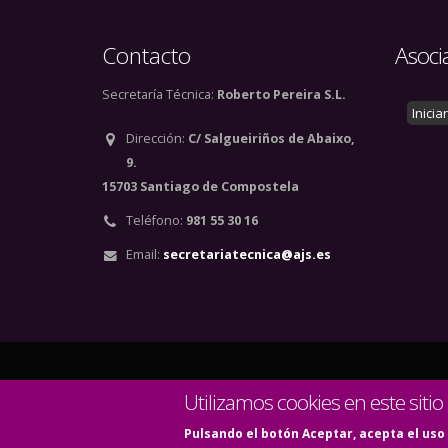
Contacto
Asoci
Secretaría Técnica:
Roberto Pereira S.L.
Inicia
Dirección:
C/ Salgueiriños de Abaixo,
9.
15703 Santiago de Compostela
Teléfono:
981 55 30 16
Email:
secretariatecnica@ajs.es
© Copyright 2020. Todos
Utilizamos cookies en este sitio
Pulsando el botón Aceptar, acepta el uso