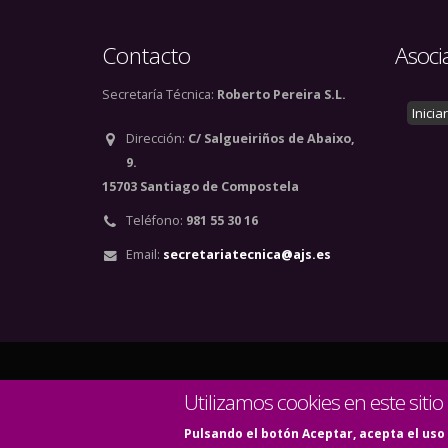
Contacto
Asoci
Secretaría Técnica:
Roberto Pereira S.L.
Inicia
Dirección:
C/ Salgueiriños de Abaixo,
9.
15703 Santiago de Compostela
Teléfono:
981 55 30 16
Email:
secretariatecnica@ajs.es
© Copyright 2020. Todos
Utilizamos cookies en este sitio
Pulsando el botón Aceptar, acepta el uso