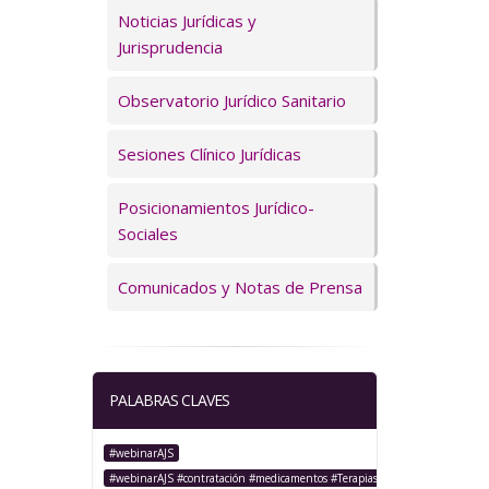
Servicios
Noticias Jurídicas y
Jurisprudencia
Observatorio Jurídico Sanitario
Sesiones Clínico Jurídicas
Posicionamientos Jurídico-
Sociales
Comunicados y Notas de Prensa
PALABRAS CLAVES
#webinarAJS
#webinarAJS #contratación #medicamentos #TerapiasAvanzadas