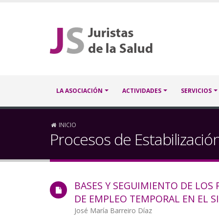
Pasar
al
contenido
principal
Navegación
LA ASOCIACIÓN
ACTIVIDADES
SERVICIOS
principal
Sobrescribir
INICIO
Procesos de Estabilizació
enlaces
de
BASES Y SEGUIMIENTO DE LOS 
ayuda
DE EMPLEO TEMPORAL EN EL S
a
Autor/a
José María Barreiro Díaz