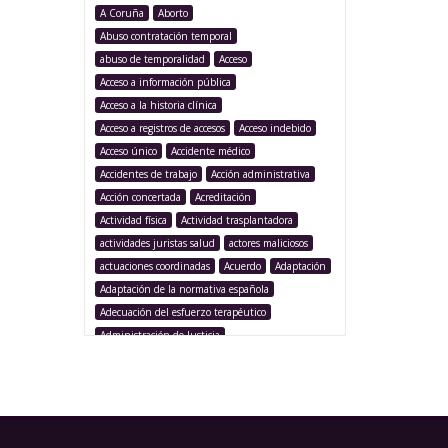
A Coruña
Aborto
Abuso contratación temporal
abuso de temporalidad
Acceso
Acceso a información pública
Acceso a la historia clínica
Acceso a registros de accesos
Acceso indebido
Acceso único
Accidente médico
Accidentes de trabajo
Acción administrativa
Acción concertada
Acreditación
Actividad física
Actividad trasplantadora
actividades juristas salud
actores maliciosos
actuaciones coordinadas
Acuerdo
Adaptación
Adaptación de la normativa española
Adecuación del esfuerzo terapéutico
Administración de Justicia
Administración Pública
Administración sanitaria
Adolescencia
Afección iatrogénica
Agencia Española Protección de Datos