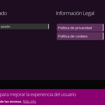
ado
Información Legal
r sesión
Política de privacidad
Política de cookies
 los derechos reservados.
 para mejorar la experiencia del usuario
Más info
 de las mismas.