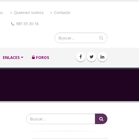
ón
Quienes somos
Contacto
981 55 30 16
Buscar
ENLACES
FOROS
Buscar