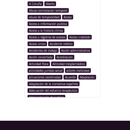
A Coruña
Aborto
Abuso contratación temporal
abuso de temporalidad
Acceso
Acceso a información pública
Acceso a la historia clínica
Acceso a registros de accesos
Acceso indebido
Acceso único
Accidente médico
Accidentes de trabajo
Acción administrativa
Acción concertada
Acreditación
Actividad física
Actividad trasplantadora
actividades juristas salud
actores maliciosos
actuaciones coordinadas
Acuerdo
Adaptación
Adaptación de la normativa española
Adecuación del esfuerzo terapéutico
Administración de Justicia
Administración Pública
Administración sanitaria
Adolescencia
Afección iatrogénica
Agencia Española Protección de Datos