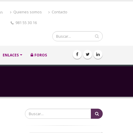
ón
Quienes somos
Contacto
981 55 30 16
Buscar
ENLACES
FOROS
Buscar