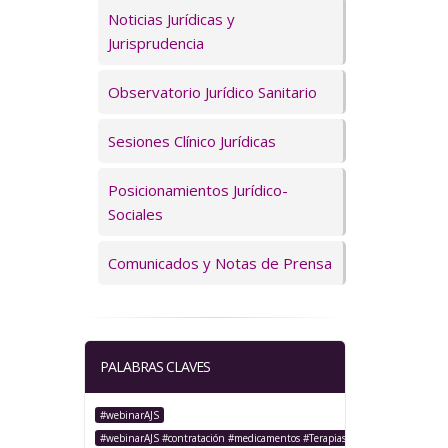
Servicios
Noticias Jurídicas y
Jurisprudencia
Observatorio Jurídico Sanitario
Sesiones Clínico Jurídicas
Posicionamientos Jurídico-
Sociales
Comunicados y Notas de Prensa
PALABRAS CLAVES
#webinarAJS
#webinarAJS #contratación #medicamentos #TerapiasAvanzadas