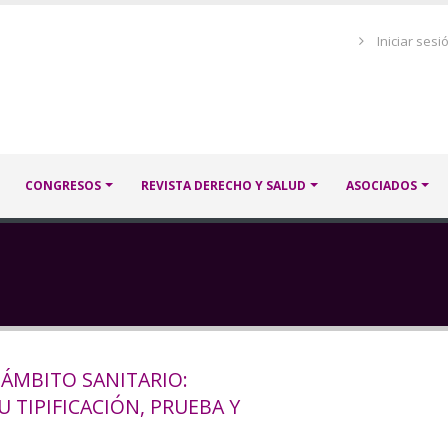
Menú
Iniciar sesi
de
cuenta
de
usuario
CONGRESOS
REVISTA DERECHO Y SALUD
ASOCIADOS
 ÁMBITO SANITARIO:
 TIPIFICACIÓN, PRUEBA Y