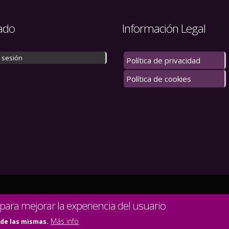
ado
Información Legal
r sesión
Política de privacidad
Política de cookies
 los derechos reservados.
 para mejorar la experiencia del usuario
Más info
 de las mismas.