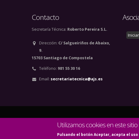
Contacto
Asoci
Secretaría Técnica:
Roberto Pereira S.L.
Inicia
Dirección:
C/ Salgueiriños de Abaixo,
9.
15703 Santiago de Compostela
Teléfono:
981 55 30 16
Email:
secretariatecnica@ajs.es
© Copyright 2020. Todos
Utilizamos cookies en este sitio
Pulsando el botón Aceptar, acepta el uso