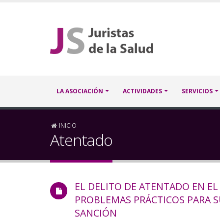
Pasar
al
contenido
principal
Navegación
LA ASOCIACIÓN
ACTIVIDADES
SERVICIOS
principal
Sobrescribir
INICIO
Atentado
enlaces
de
EL DELITO DE ATENTADO EN EL
ayuda
PROBLEMAS PRÁCTICOS PARA SU
a
SANCIÓN