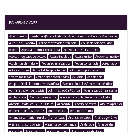
PALABRAS CLAVES
#webinarAJS
#webinarAJS #contratación #medicamentos #TerapiasAvanzadas
A Coruña
Aborto
Abuso contratación temporal
abuso de temporalidad
Acceso
Acceso a información pública
Acceso a la historia clínica
Acceso a registros de accesos
Acceso indebido
Acceso único
Accidente médico
Accidentes de trabajo
Acción administrativa
Acción concertada
Acreditación
Actividad física
Actividad trasplantadora
actividades juristas salud
actores maliciosos
actuaciones coordinadas
Acuerdo
Adaptación
Adaptación de la normativa española
Adecuación del esfuerzo terapéutico
Administración de Justicia
Administración Pública
Administración sanitaria
Adolescencia
Afección iatrogénica
Agencia Española Protección de Datos
Agencia Estatal de Salud Pública
Agravante
Ahorro de costes
Alea terapéutica
Alimentación
Alimentos
Altas médicas
Ámbito sanitario
Amenaza sanitaria mundial
amenazas
Análisis de datos
Análisis genético
Análisis Jurisprudencial
Ancianos con demencia
Andalucía
Anencefalia
Anestesia
Anomizacion
Anonimización
Anotaciones subjetivas