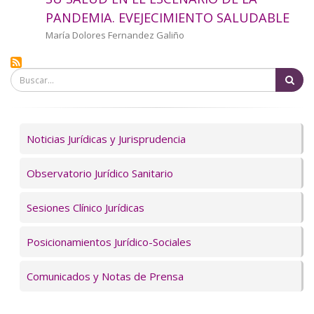
a
PANDEMIA. EVEJECIMIENTO SALUDABLE
la
Autor/a
María Dolores Fernandez Galiño
navegación
Bu
Servicios
Noticias Jurídicas y Jurisprudencia
Observatorio Jurídico Sanitario
Sesiones Clínico Jurídicas
Posicionamientos Jurídico-Sociales
Comunicados y Notas de Prensa