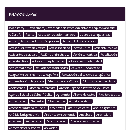
PALABRAS CLAVES
#webinarAJS
#webinarAJS #contratación #medicamentos #TerapiasAvanzadas
A Coruña
Aborto
Abuso contratación temporal
abuso de temporalidad
Acceso
Acceso a información pública
Acceso a la historia clínica
Acceso a registros de accesos
Acceso indebido
Acceso único
Accidente médico
Accidentes de trabajo
Acción administrativa
Acción concertada
Acreditación
Actividad física
Actividad trasplantadora
actividades juristas salud
actores maliciosos
actuaciones coordinadas
Acuerdo
Adaptación
Adaptación de la normativa española
Adecuación del esfuerzo terapéutico
Administración de Justicia
Administración Pública
Administración sanitaria
Adolescencia
Afección iatrogénica
Agencia Española Protección de Datos
Agencia Estatal de Salud Pública
Agravante
Ahorro de costes
Alea terapéutica
Alimentación
Alimentos
Altas médicas
Ámbito sanitario
Amenaza sanitaria mundial
amenazas
Análisis de datos
Análisis genético
Análisis Jurisprudencial
Ancianos con demencia
Andalucía
Anencefalia
Anestesia
Anomizacion
Anonimización
Anotaciones subjetivas
Antecedentes históricos
Aplicación