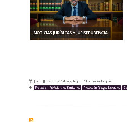
la
navegación
NOTICIAS JURÍDICAS Y JURISPRUDENCIA
Jun
Escrito/Publicado por
Chema Antequer…
Protección Profesionales Sanitarios
Protección Riesgos Laborales
Co