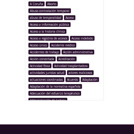
A Coruña
Aborto
Abuso contratación temporal
abuso de temporalidad
Acceso
Acceso a información pública
Acceso a la historia clínica
Acceso a registros de accesos
Acceso indebido
Acceso único
Accidente médico
Accidentes de trabajo
Acción administrativa
Acción concertada
Acreditación
Actividad física
Actividad trasplantadora
actividades juristas salud
actores maliciosos
actuaciones coordinadas
Acuerdo
Adaptación
Adaptación de la normativa española
Adecuación del esfuerzo terapéutico
Administración de Justicia
Administración Pública
Administración sanitaria
Adolescencia
Afección iatrogénica
Agencia Española Protección de Datos