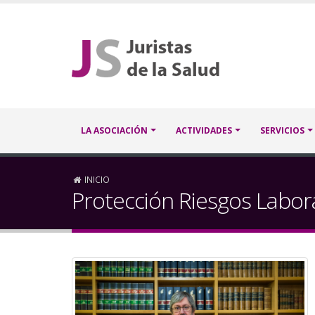
Pasar
al
contenido
principal
Navegación
LA ASOCIACIÓN
ACTIVIDADES
SERVICIOS
principal
Sobrescribir
INICIO
Protección Riesgos Labor
enlaces
de
ayuda
a