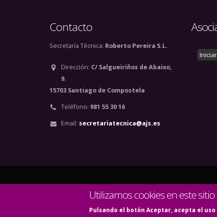
Contacto
Asoci
Secretaría Técnica:
Roberto Pereira S.L.
Inicia
Dirección:
C/ Salgueiriños de Abaixo,
9.
15703 Santiago de Compostela
Teléfono:
981 55 30 16
Email:
secretariatecnica@ajs.es
© Copyright 2020. Todos
Utilizamos cookies en este sitio
Pulsando el botón Aceptar, acepta el uso