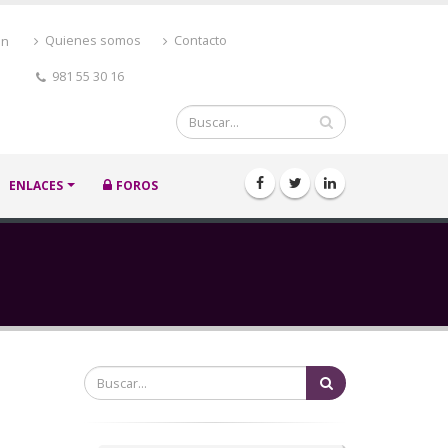
ón
Quienes somos
Contacto
981 55 30 16
Buscar
ENLACES
FOROS
Buscar