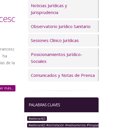
Servicios
Noticias Jurídicas y
Jurisprudencia
ncesc
Observatorio Jurídico Sanitario
Sesiones Clínico Jurídicas
Francesc
Posicionamientos Jurídico-
d ha
Sociales
as de la
Comunicados y Notas de Prensa
er más...
PALABRAS CLAVES
#webinarAJS
#webinarAJS #contratación #medicamentos #TerapiasAvanzadas