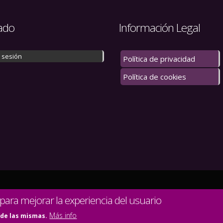
ado
Información Legal
r sesión
Política de privacidad
Política de cookies
 los derechos reservados.
 para mejorar la experiencia del usuario
Más info
 de las mismas.