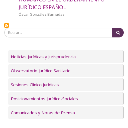
a
JURÍDICO ESPAÑOL
la
Autor/a
Óscar González Barnadas
navegación
Bu
Servicios
Noticias Jurídicas y Jurisprudencia
Observatorio Jurídico Sanitario
Sesiones Clínico Jurídicas
Posicionamientos Jurídico-Sociales
Comunicados y Notas de Prensa