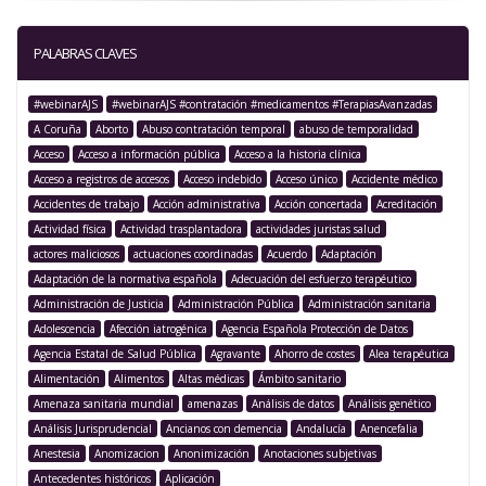
PALABRAS CLAVES
#webinarAJS
#webinarAJS #contratación #medicamentos #TerapiasAvanzadas
A Coruña
Aborto
Abuso contratación temporal
abuso de temporalidad
Acceso
Acceso a información pública
Acceso a la historia clínica
Acceso a registros de accesos
Acceso indebido
Acceso único
Accidente médico
Accidentes de trabajo
Acción administrativa
Acción concertada
Acreditación
Actividad física
Actividad trasplantadora
actividades juristas salud
actores maliciosos
actuaciones coordinadas
Acuerdo
Adaptación
Adaptación de la normativa española
Adecuación del esfuerzo terapéutico
Administración de Justicia
Administración Pública
Administración sanitaria
Adolescencia
Afección iatrogénica
Agencia Española Protección de Datos
Agencia Estatal de Salud Pública
Agravante
Ahorro de costes
Alea terapéutica
Alimentación
Alimentos
Altas médicas
Ámbito sanitario
Amenaza sanitaria mundial
amenazas
Análisis de datos
Análisis genético
Análisis Jurisprudencial
Ancianos con demencia
Andalucía
Anencefalia
Anestesia
Anomizacion
Anonimización
Anotaciones subjetivas
Antecedentes históricos
Aplicación