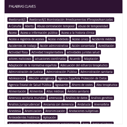
PALABRAS CLAVES
#webinarAJS
#webinarAJS #contratación #medicamentos #TerapiasAvanzadas
A Coruña
Aborto
Abuso contratación temporal
abuso de temporalidad
Acceso
Acceso a información pública
Acceso a la historia clínica
Acceso a registros de accesos
Acceso indebido
Acceso único
Accidente médico
Accidentes de trabajo
Acción administrativa
Acción concertada
Acreditación
Actividad física
Actividad trasplantadora
actividades juristas salud
actores maliciosos
actuaciones coordinadas
Acuerdo
Adaptación
Adaptación de la normativa española
Adecuación del esfuerzo terapéutico
Administración de Justicia
Administración Pública
Administración sanitaria
Adolescencia
Afección iatrogénica
Agencia Española Protección de Datos
Agencia Estatal de Salud Pública
Agravante
Ahorro de costes
Alea terapéutica
Alimentación
Alimentos
Altas médicas
Ámbito sanitario
Amenaza sanitaria mundial
amenazas
Análisis de datos
Análisis genético
Análisis Jurisprudencial
Ancianos con demencia
Andalucía
Anencefalia
Anestesia
Anomizacion
Anonimización
Anotaciones subjetivas
Antecedentes históricos
Aplicación
Aplicación informática de reclamaciones patrimoniales
Apps
Aptitud laboral