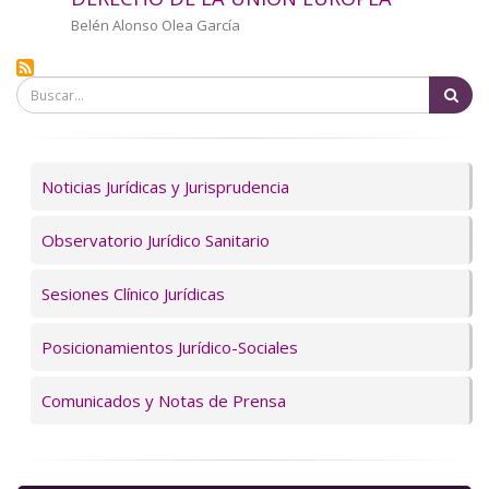
a
Autor/a
Belén Alonso Olea García
la
Bu
navegación
Servicios
Noticias Jurídicas y Jurisprudencia
Observatorio Jurídico Sanitario
Sesiones Clínico Jurídicas
Posicionamientos Jurídico-Sociales
Comunicados y Notas de Prensa