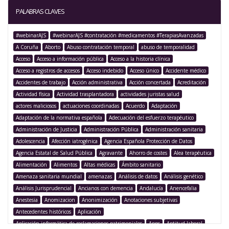
PALABRAS CLAVES
#webinarAJS
#webinarAJS #contratación #medicamentos #TerapiasAvanzadas
A Coruña
Aborto
Abuso contratación temporal
abuso de temporalidad
Acceso
Acceso a información pública
Acceso a la historia clínica
Acceso a registros de accesos
Acceso indebido
Acceso único
Accidente médico
Accidentes de trabajo
Acción administrativa
Acción concertada
Acreditación
Actividad física
Actividad trasplantadora
actividades juristas salud
actores maliciosos
actuaciones coordinadas
Acuerdo
Adaptación
Adaptación de la normativa española
Adecuación del esfuerzo terapéutico
Administración de Justicia
Administración Pública
Administración sanitaria
Adolescencia
Afección iatrogénica
Agencia Española Protección de Datos
Agencia Estatal de Salud Pública
Agravante
Ahorro de costes
Alea terapéutica
Alimentación
Alimentos
Altas médicas
Ámbito sanitario
Amenaza sanitaria mundial
amenazas
Análisis de datos
Análisis genético
Análisis Jurisprudencial
Ancianos con demencia
Andalucía
Anencefalia
Anestesia
Anomizacion
Anonimización
Anotaciones subjetivas
Antecedentes históricos
Aplicación
Aplicación informática de reclamaciones patrimoniales
Apps
Aptitud laboral