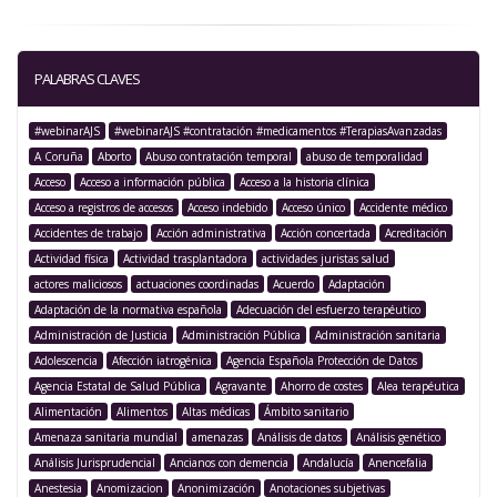
PALABRAS CLAVES
#webinarAJS
#webinarAJS #contratación #medicamentos #TerapiasAvanzadas
A Coruña
Aborto
Abuso contratación temporal
abuso de temporalidad
Acceso
Acceso a información pública
Acceso a la historia clínica
Acceso a registros de accesos
Acceso indebido
Acceso único
Accidente médico
Accidentes de trabajo
Acción administrativa
Acción concertada
Acreditación
Actividad física
Actividad trasplantadora
actividades juristas salud
actores maliciosos
actuaciones coordinadas
Acuerdo
Adaptación
Adaptación de la normativa española
Adecuación del esfuerzo terapéutico
Administración de Justicia
Administración Pública
Administración sanitaria
Adolescencia
Afección iatrogénica
Agencia Española Protección de Datos
Agencia Estatal de Salud Pública
Agravante
Ahorro de costes
Alea terapéutica
Alimentación
Alimentos
Altas médicas
Ámbito sanitario
Amenaza sanitaria mundial
amenazas
Análisis de datos
Análisis genético
Análisis Jurisprudencial
Ancianos con demencia
Andalucía
Anencefalia
Anestesia
Anomizacion
Anonimización
Anotaciones subjetivas