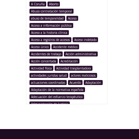
A Coruña
Aborto
Abuso contratación temporal
abuso de temporalidad
Acceso
Acceso a información pública
Acceso a la historia clínica
Acceso a registros de accesos
Acceso indebido
Acceso único
Accidente médico
Accidentes de trabajo
Acción administrativa
Acción concertada
Acreditación
Actividad física
Actividad trasplantadora
actividades juristas salud
actores maliciosos
actuaciones coordinadas
Acuerdo
Adaptación
Adaptación de la normativa española
Adecuación del esfuerzo terapéutico
Administración de Justicia
Administración Pública
Administración sanitaria
Adolescencia
Afección iatrogénica
Agencia Española Protección de Datos