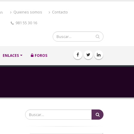
ón
Quienes somos
Contacto
981 55 30 16
Buscar
ENLACES
FOROS
Buscar