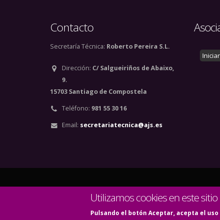
Contacto
Asoci
Secretaría Técnica:
Roberto Pereira S.L.
Inicia
Dirección:
C/ Salgueiriños de Abaixo,
9.
15703 Santiago de Compostela
Teléfono:
981 55 30 16
Email:
secretariatecnica@ajs.es
© Copyright 2020. Todos
Utilizamos cookies en este sitio
Pulsando el botón Aceptar, acepta el uso