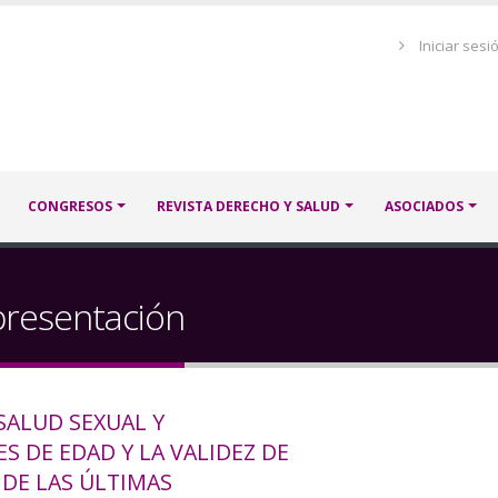
Menú
Iniciar sesi
de
cuenta
de
usuario
CONGRESOS
REVISTA DERECHO Y SALUD
ASOCIADOS
presentación
SALUD SEXUAL Y
 DE EDAD Y LA VALIDEZ DE
DE LAS ÚLTIMAS