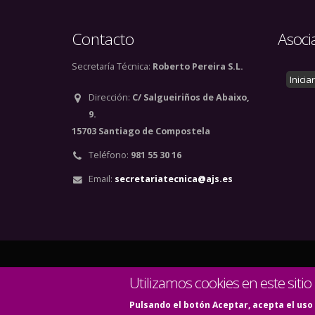
Contacto
Asoci
Secretaría Técnica:
Roberto Pereira S.L.
Inicia
Dirección:
C/ Salgueiriños de Abaixo,
9.
15703 Santiago de Compostela
Teléfono:
981 55 30 16
Email:
secretariatecnica@ajs.es
© Copyright 2020. Todos
Utilizamos cookies en este sitio
Pulsando el botón Aceptar, acepta el uso