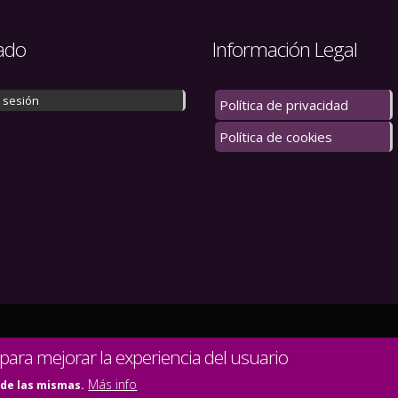
ado
Información Legal
r sesión
Política de privacidad
Política de cookies
 los derechos reservados.
 para mejorar la experiencia del usuario
Más info
 de las mismas.