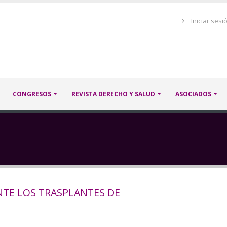
Menú
Iniciar sesi
de
cuenta
de
usuario
CONGRESOS
REVISTA DERECHO Y SALUD
ASOCIADOS
NTE LOS TRASPLANTES DE