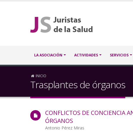
Pasar
al
contenido
principal
Navegación
LA ASOCIACIÓN
ACTIVIDADES
SERVICIOS
principal
Sobrescribir
INICIO
Trasplantes de órganos
enlaces
de
CONFLICTOS DE CONCIENCIA A
ayuda
ÓRGANOS
a
Autor/a
Antonio Pérez Miras