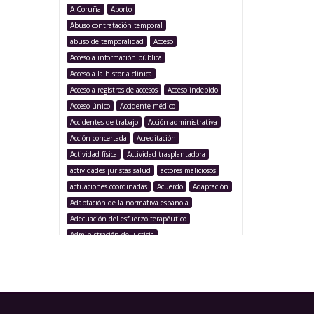
A Coruña
Aborto
Abuso contratación temporal
abuso de temporalidad
Acceso
Acceso a información pública
Acceso a la historia clínica
Acceso a registros de accesos
Acceso indebido
Acceso único
Accidente médico
Accidentes de trabajo
Acción administrativa
Acción concertada
Acreditación
Actividad física
Actividad trasplantadora
actividades juristas salud
actores maliciosos
actuaciones coordinadas
Acuerdo
Adaptación
Adaptación de la normativa española
Adecuación del esfuerzo terapéutico
Administración de Justicia
Administración Pública
Administración sanitaria
Adolescencia
Afección iatrogénica
Agencia Española Protección de Datos