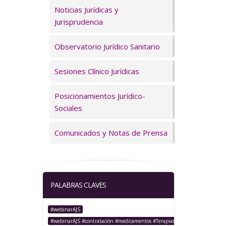
Servicios
Noticias Jurídicas y
Jurisprudencia
Observatorio Jurídico Sanitario
Sesiones Clínico Jurídicas
Posicionamientos Jurídico-
Sociales
Comunicados y Notas de Prensa
PALABRAS CLAVES
#webinarAJS
#webinarAJS #contratación #medicamentos #TerapiasAvanzadas