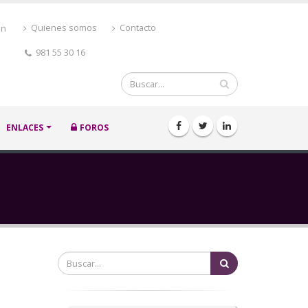
ón
Quienes somos
Contacto
981 55 30 16
Buscar
ENLACES
FOROS
Buscar