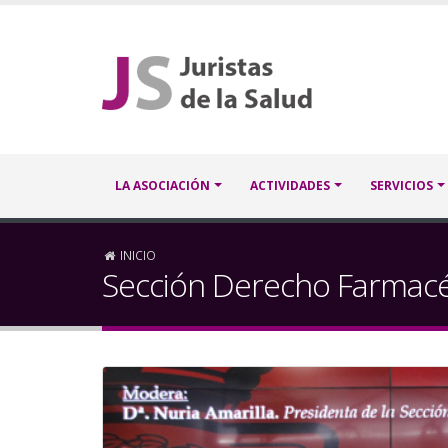
Pasar
al
contenido
principal
Navegación
LA ASOCIACIÓN
ACTIVIDADES
SERVICIOS
principal
Sobrescribir
INICIO
Sección Derecho Farmac
enlaces
de
ayuda
a