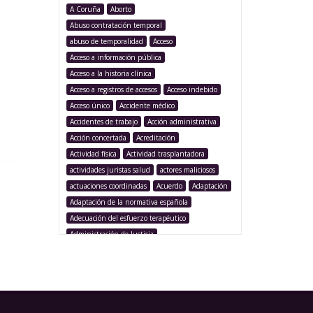
A Coruña
Aborto
Abuso contratación temporal
abuso de temporalidad
Acceso
Acceso a información pública
Acceso a la historia clínica
Acceso a registros de accesos
Acceso indebido
Acceso único
Accidente médico
Accidentes de trabajo
Acción administrativa
Acción concertada
Acreditación
Actividad física
Actividad trasplantadora
actividades juristas salud
actores maliciosos
actuaciones coordinadas
Acuerdo
Adaptación
Adaptación de la normativa española
Adecuación del esfuerzo terapéutico
Administración de Justicia
Administración Pública
Administración sanitaria
Adolescencia
Afección iatrogénica
Agencia Española Protección de Datos