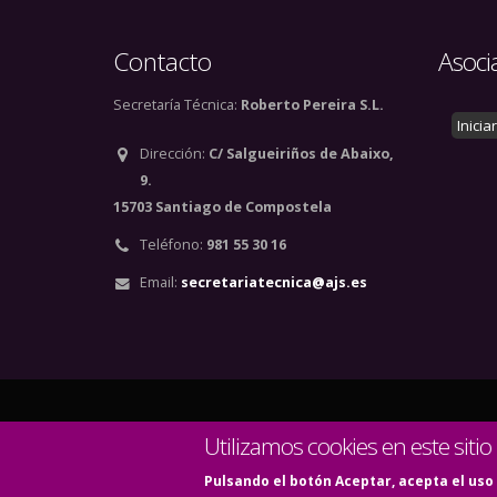
Contacto
Asoci
Secretaría Técnica:
Roberto Pereira S.L.
Inicia
Dirección:
C/ Salgueiriños de Abaixo,
9.
15703 Santiago de Compostela
Teléfono:
981 55 30 16
Email:
secretariatecnica@ajs.es
© Copyright 2020. Todos
Utilizamos cookies en este sitio
Pulsando el botón Aceptar, acepta el uso