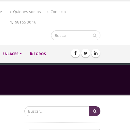
ón
Quienes somos
Contacto
981 55 30 16
Buscar
ENLACES
FOROS
Buscar