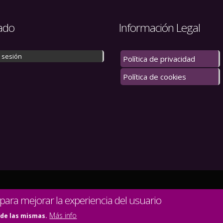
ado
Información Legal
r sesión
Política de privacidad
Política de cookies
 los derechos reservados.
 para mejorar la experiencia del usuario
Más info
 de las mismas.