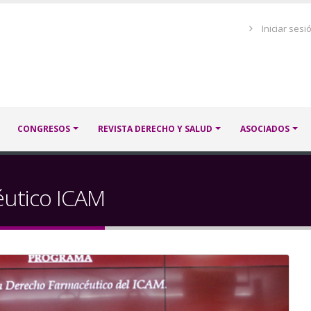
Menú
Iniciar sesi
de
cuenta
de
usuario
CONGRESOS
REVISTA DERECHO Y SALUD
ASOCIADOS
éutico ICAM