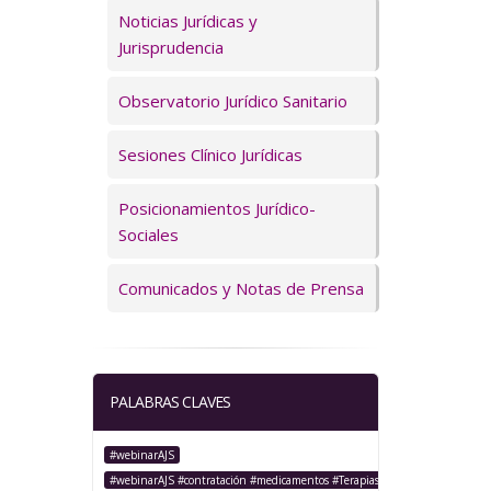
Servicios
Noticias Jurídicas y
Jurisprudencia
Observatorio Jurídico Sanitario
Sesiones Clínico Jurídicas
Posicionamientos Jurídico-
Sociales
Comunicados y Notas de Prensa
PALABRAS CLAVES
#webinarAJS
#webinarAJS #contratación #medicamentos #TerapiasAvanzadas