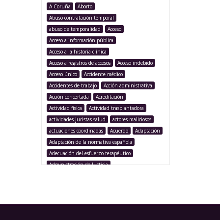
A Coruña
Aborto
Abuso contratación temporal
abuso de temporalidad
Acceso
Acceso a información pública
Acceso a la historia clínica
Acceso a registros de accesos
Acceso indebido
Acceso único
Accidente médico
Accidentes de trabajo
Acción administrativa
Acción concertada
Acreditación
Actividad física
Actividad trasplantadora
actividades juristas salud
actores maliciosos
actuaciones coordinadas
Acuerdo
Adaptación
Adaptación de la normativa española
Adecuación del esfuerzo terapéutico
Administración de Justicia
Administración Pública
Administración sanitaria
Adolescencia
Afección iatrogénica
Agencia Española Protección de Datos