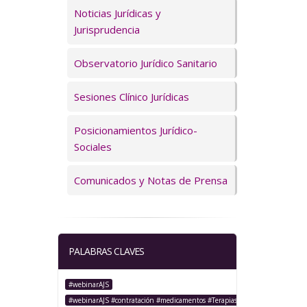
Servicios
Noticias Jurídicas y
Jurisprudencia
Observatorio Jurídico Sanitario
Sesiones Clínico Jurídicas
Posicionamientos Jurídico-
Sociales
Comunicados y Notas de Prensa
PALABRAS CLAVES
#webinarAJS
#webinarAJS #contratación #medicamentos #TerapiasAvanzadas