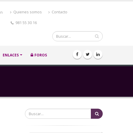
ón
Quienes somos
Contacto
981 55 30 16
Buscar
ENLACES
FOROS
Buscar