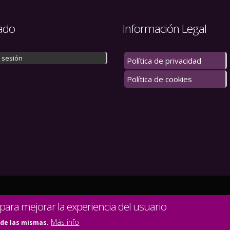
ado
Información Legal
r sesión
Política de privacidad
Política de cookies
 los derechos reservados.
 para mejorar la experiencia del usuario
Más info
 de las mismas.