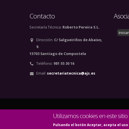
Contacto
Asoci
Secretaría Técnica:
Roberto Pereira S.L.
Inicia
Dirección:
C/ Salgueiriños de Abaixo,
9.
15703 Santiago de Compostela
Teléfono:
981 55 30 16
Email:
secretariatecnica@ajs.es
© Copyright 2020. Todos
Utilizamos cookies en este sitio
Pulsando el botón Aceptar, acepta el uso