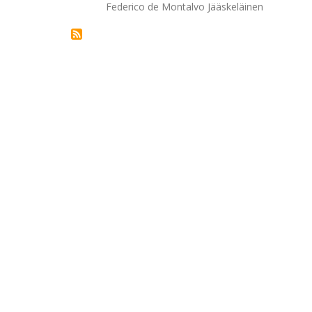
Autor/a
Federico de Montalvo Jääskeläinen
la
navegación