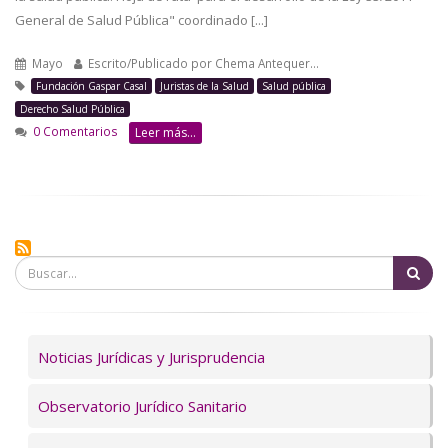
General de Salud Pública" coordinado [...]
Mayo
Escrito/Publicado por
Chema Antequer…
Fundación Gaspar Casal
Juristas de la Salud
Salud pública
Derecho Salud Pública
0 Comentarios
Leer más...
Bu
Servicios
Noticias Jurídicas y Jurisprudencia
Observatorio Jurídico Sanitario