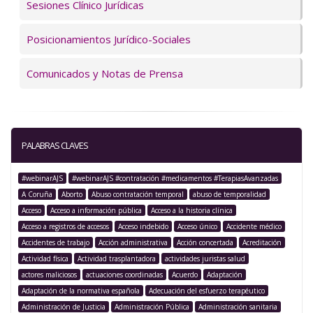
Sesiones Clínico Jurídicas
Posicionamientos Jurídico-Sociales
Comunicados y Notas de Prensa
PALABRAS CLAVES
#webinarAJS
#webinarAJS #contratación #medicamentos #TerapiasAvanzadas
A Coruña
Aborto
Abuso contratación temporal
abuso de temporalidad
Acceso
Acceso a información pública
Acceso a la historia clínica
Acceso a registros de accesos
Acceso indebido
Acceso único
Accidente médico
Accidentes de trabajo
Acción administrativa
Acción concertada
Acreditación
Actividad física
Actividad trasplantadora
actividades juristas salud
actores maliciosos
actuaciones coordinadas
Acuerdo
Adaptación
Adaptación de la normativa española
Adecuación del esfuerzo terapéutico
Administración de Justicia
Administración Pública
Administración sanitaria