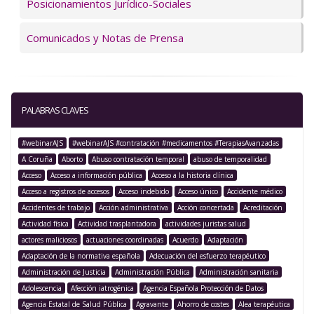
Posicionamientos Jurídico-Sociales
Comunicados y Notas de Prensa
PALABRAS CLAVES
#webinarAJS
#webinarAJS #contratación #medicamentos #TerapiasAvanzadas
A Coruña
Aborto
Abuso contratación temporal
abuso de temporalidad
Acceso
Acceso a información pública
Acceso a la historia clínica
Acceso a registros de accesos
Acceso indebido
Acceso único
Accidente médico
Accidentes de trabajo
Acción administrativa
Acción concertada
Acreditación
Actividad física
Actividad trasplantadora
actividades juristas salud
actores maliciosos
actuaciones coordinadas
Acuerdo
Adaptación
Adaptación de la normativa española
Adecuación del esfuerzo terapéutico
Administración de Justicia
Administración Pública
Administración sanitaria
Adolescencia
Afección iatrogénica
Agencia Española Protección de Datos
Agencia Estatal de Salud Pública
Agravante
Ahorro de costes
Alea terapéutica