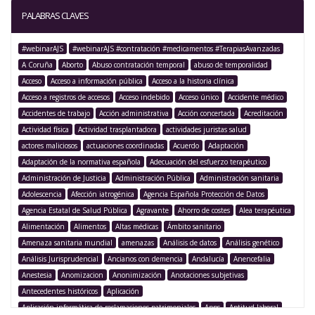
PALABRAS CLAVES
#webinarAJS
#webinarAJS #contratación #medicamentos #TerapiasAvanzadas
A Coruña
Aborto
Abuso contratación temporal
abuso de temporalidad
Acceso
Acceso a información pública
Acceso a la historia clínica
Acceso a registros de accesos
Acceso indebido
Acceso único
Accidente médico
Accidentes de trabajo
Acción administrativa
Acción concertada
Acreditación
Actividad física
Actividad trasplantadora
actividades juristas salud
actores maliciosos
actuaciones coordinadas
Acuerdo
Adaptación
Adaptación de la normativa española
Adecuación del esfuerzo terapéutico
Administración de Justicia
Administración Pública
Administración sanitaria
Adolescencia
Afección iatrogénica
Agencia Española Protección de Datos
Agencia Estatal de Salud Pública
Agravante
Ahorro de costes
Alea terapéutica
Alimentación
Alimentos
Altas médicas
Ámbito sanitario
Amenaza sanitaria mundial
amenazas
Análisis de datos
Análisis genético
Análisis Jurisprudencial
Ancianos con demencia
Andalucía
Anencefalia
Anestesia
Anomizacion
Anonimización
Anotaciones subjetivas
Antecedentes históricos
Aplicación
Aplicación informática de reclamaciones patrimoniales
Apps
Aptitud laboral