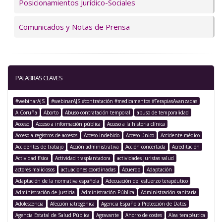
Posicionamientos Jurídico-Sociales
Comunicados y Notas de Prensa
PALABRAS CLAVES
#webinarAJS
#webinarAJS #contratación #medicamentos #TerapiasAvanzadas
A Coruña
Aborto
Abuso contratación temporal
abuso de temporalidad
Acceso
Acceso a información pública
Acceso a la historia clínica
Acceso a registros de accesos
Acceso indebido
Acceso único
Accidente médico
Accidentes de trabajo
Acción administrativa
Acción concertada
Acreditación
Actividad física
Actividad trasplantadora
actividades juristas salud
actores maliciosos
actuaciones coordinadas
Acuerdo
Adaptación
Adaptación de la normativa española
Adecuación del esfuerzo terapéutico
Administración de Justicia
Administración Pública
Administración sanitaria
Adolescencia
Afección iatrogénica
Agencia Española Protección de Datos
Agencia Estatal de Salud Pública
Agravante
Ahorro de costes
Alea terapéutica