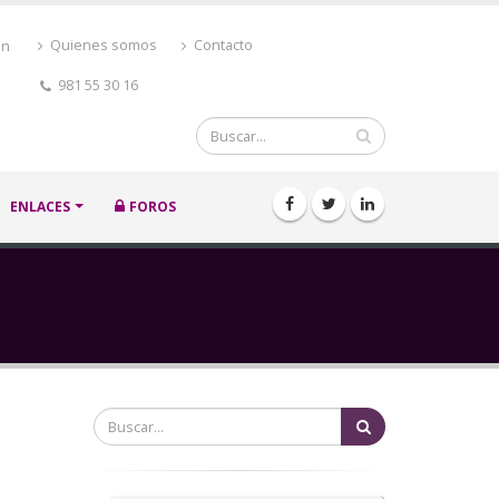
ón
Quienes somos
Contacto
981 55 30 16
Buscar
ENLACES
FOROS
Buscar