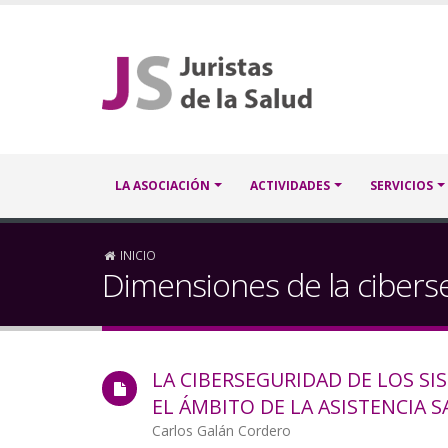
Pasar
al
contenido
principal
Navegación
LA ASOCIACIÓN
ACTIVIDADES
SERVICIOS
principal
Sobrescribir
INICIO
Dimensiones de la cibers
enlaces
de
LA CIBERSEGURIDAD DE LOS S
ayuda
EL ÁMBITO DE LA ASISTENCIA S
a
Autor/a
Carlos Galán Cordero