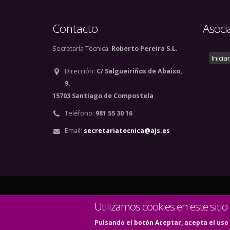
Contacto
Asoci
Secretaría Técnica:
Roberto Pereira S.L.
Inicia
Dirección:
C/ Salgueiriños de Abaixo,
9.
15703 Santiago de Compostela
Teléfono:
981 55 30 16
Email:
secretariatecnica@ajs.es
© Copyright 2020. Todos
Utilizamos cookies en este sitio
Pulsando el botón Aceptar, acepta el uso