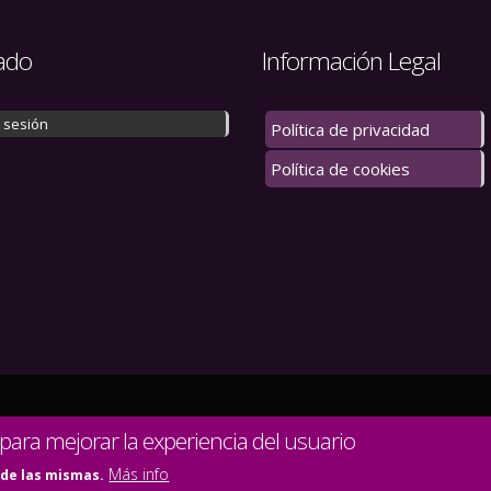
ado
Información Legal
r sesión
Política de privacidad
Política de cookies
 los derechos reservados.
 para mejorar la experiencia del usuario
Más info
 de las mismas.