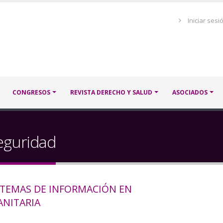
Menú
Iniciar sesi
de
cuenta
de
usuario
CONGRESOS
REVISTA DERECHO Y SALUD
ASOCIADOS
eguridad
ISTEMAS DE INFORMACIÓN EN
ANITARIA