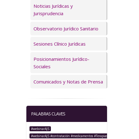
Servicios
Noticias Jurídicas y
Jurisprudencia
Observatorio Jurídico Sanitario
Sesiones Clínico Jurídicas
Posicionamientos Jurídico-
Sociales
Comunicados y Notas de Prensa
PALABRAS CLAVES
#webinarAJS
#webinarAJS #contratación #medicamentos #TerapiasAvanzadas