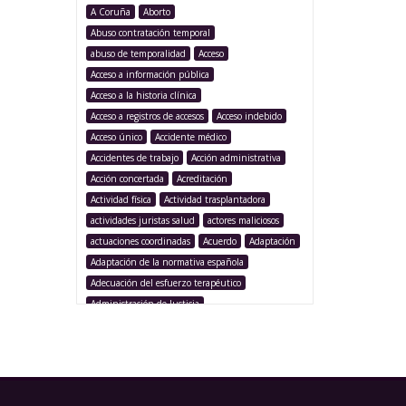
A Coruña
Aborto
Abuso contratación temporal
abuso de temporalidad
Acceso
Acceso a información pública
Acceso a la historia clínica
Acceso a registros de accesos
Acceso indebido
Acceso único
Accidente médico
Accidentes de trabajo
Acción administrativa
Acción concertada
Acreditación
Actividad física
Actividad trasplantadora
actividades juristas salud
actores maliciosos
actuaciones coordinadas
Acuerdo
Adaptación
Adaptación de la normativa española
Adecuación del esfuerzo terapéutico
Administración de Justicia
Administración Pública
Administración sanitaria
Adolescencia
Afección iatrogénica
Agencia Española Protección de Datos