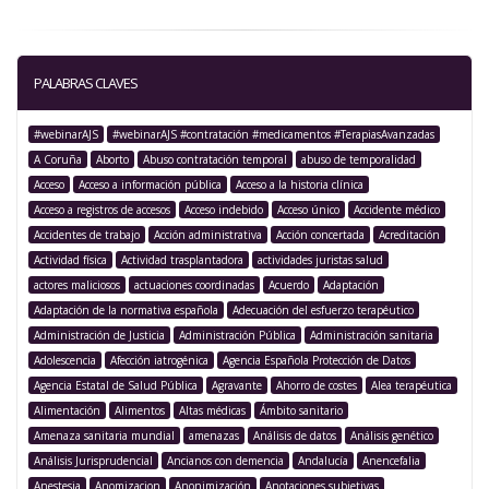
PALABRAS CLAVES
#webinarAJS
#webinarAJS #contratación #medicamentos #TerapiasAvanzadas
A Coruña
Aborto
Abuso contratación temporal
abuso de temporalidad
Acceso
Acceso a información pública
Acceso a la historia clínica
Acceso a registros de accesos
Acceso indebido
Acceso único
Accidente médico
Accidentes de trabajo
Acción administrativa
Acción concertada
Acreditación
Actividad física
Actividad trasplantadora
actividades juristas salud
actores maliciosos
actuaciones coordinadas
Acuerdo
Adaptación
Adaptación de la normativa española
Adecuación del esfuerzo terapéutico
Administración de Justicia
Administración Pública
Administración sanitaria
Adolescencia
Afección iatrogénica
Agencia Española Protección de Datos
Agencia Estatal de Salud Pública
Agravante
Ahorro de costes
Alea terapéutica
Alimentación
Alimentos
Altas médicas
Ámbito sanitario
Amenaza sanitaria mundial
amenazas
Análisis de datos
Análisis genético
Análisis Jurisprudencial
Ancianos con demencia
Andalucía
Anencefalia
Anestesia
Anomizacion
Anonimización
Anotaciones subjetivas