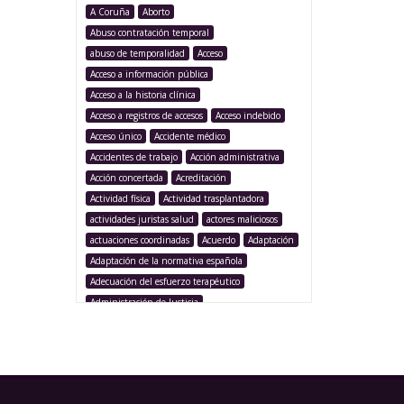
A Coruña
Aborto
Abuso contratación temporal
abuso de temporalidad
Acceso
Acceso a información pública
Acceso a la historia clínica
Acceso a registros de accesos
Acceso indebido
Acceso único
Accidente médico
Accidentes de trabajo
Acción administrativa
Acción concertada
Acreditación
Actividad física
Actividad trasplantadora
actividades juristas salud
actores maliciosos
actuaciones coordinadas
Acuerdo
Adaptación
Adaptación de la normativa española
Adecuación del esfuerzo terapéutico
Administración de Justicia
Administración Pública
Administración sanitaria
Adolescencia
Afección iatrogénica
Agencia Española Protección de Datos