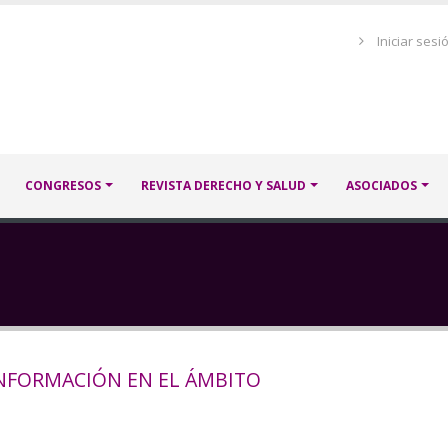
Menú
Iniciar sesi
de
cuenta
de
usuario
CONGRESOS
REVISTA DERECHO Y SALUD
ASOCIADOS
INFORMACIÓN EN EL ÁMBITO