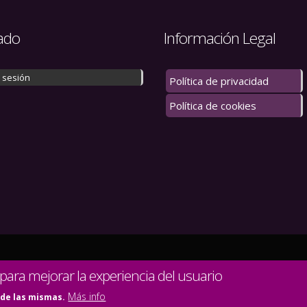
ado
Información Legal
r sesión
Política de privacidad
Política de cookies
 los derechos reservados.
 para mejorar la experiencia del usuario
Más info
 de las mismas.