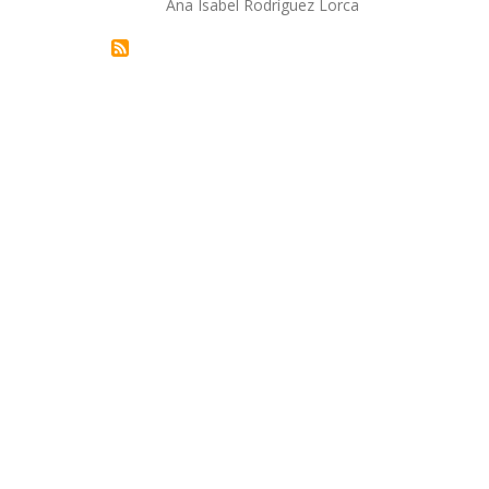
Ana Isabel Rodríguez Lorca
la
navegación