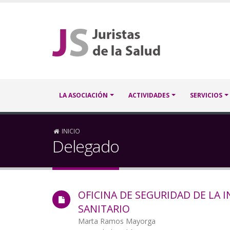
Pasar
al
contenido
principal
Navegación
LA ASOCIACIÓN
ACTIVIDADES
SERVICIOS
principal
Sobrescribir
INICIO
Delegado
enlaces
de
OFICINA DE SEGURIDAD DE LA 
ayuda
SANITARIO
a
Autor/a
Marta Ramos Mayorga