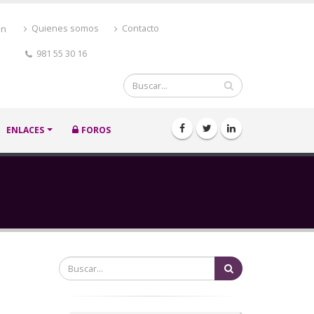
ón
Quienes somos
Contacto
981 55 30 16
Buscar
ENLACES
FOROS
Buscar