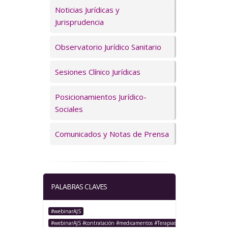
Servicios
Noticias Jurídicas y
Jurisprudencia
Observatorio Jurídico Sanitario
Sesiones Clínico Jurídicas
Posicionamientos Jurídico-
Sociales
Comunicados y Notas de Prensa
PALABRAS CLAVES
#webinarAJS
#webinarAJS #contratación #medicamentos #TerapiasAvanzadas