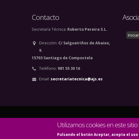
Contacto
Asoci
Secretaría Técnica:
Roberto Pereira S.L.
Inicia
Dirección:
C/ Salgueiriños de Abaixo,
9.
15703 Santiago de Compostela
Teléfono:
981 55 30 16
Email:
secretariatecnica@ajs.es
© Copyright 2020. Todos
Utilizamos cookies en este sitio
Pulsando el botón Aceptar, acepta el uso