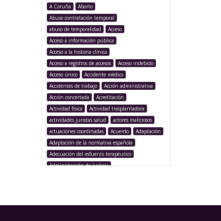
A Coruña
Aborto
Abuso contratación temporal
abuso de temporalidad
Acceso
Acceso a información pública
Acceso a la historia clínica
Acceso a registros de accesos
Acceso indebido
Acceso único
Accidente médico
Accidentes de trabajo
Acción administrativa
Acción concertada
Acreditación
Actividad física
Actividad trasplantadora
actividades juristas salud
actores maliciosos
actuaciones coordinadas
Acuerdo
Adaptación
Adaptación de la normativa española
Adecuación del esfuerzo terapéutico
Administración de Justicia
Administración Pública
Administración sanitaria
Adolescencia
Afección iatrogénica
Agencia Española Protección de Datos