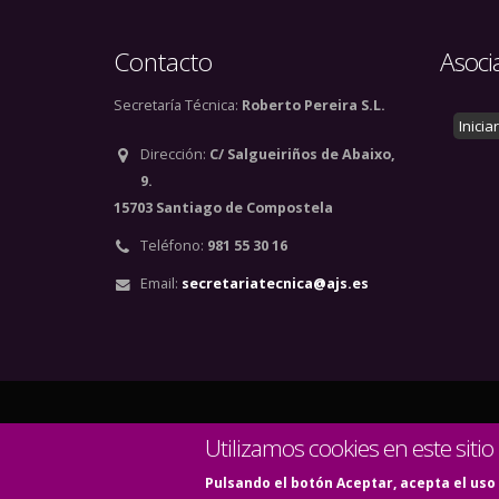
Contacto
Asoci
Secretaría Técnica:
Roberto Pereira S.L.
Inicia
Dirección:
C/ Salgueiriños de Abaixo,
9.
15703 Santiago de Compostela
Teléfono:
981 55 30 16
Email:
secretariatecnica@ajs.es
© Copyright 2020. Todos
Utilizamos cookies en este sitio
Pulsando el botón Aceptar, acepta el uso