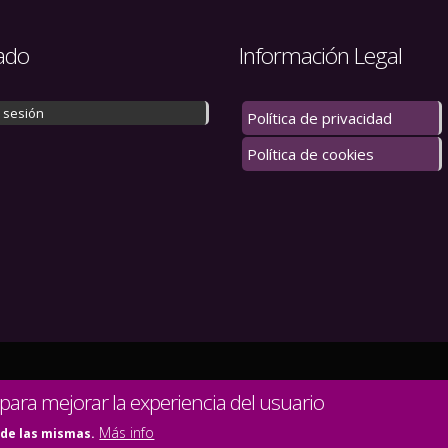
ado
Información Legal
r sesión
Política de privacidad
Política de cookies
 los derechos reservados.
 para mejorar la experiencia del usuario
Más info
 de las mismas.