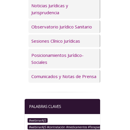
Servicios
Noticias Jurídicas y
Jurisprudencia
Observatorio Jurídico Sanitario
Sesiones Clínico Jurídicas
Posicionamientos Jurídico-
Sociales
Comunicados y Notas de Prensa
PALABRAS CLAVES
#webinarAJS
#webinarAJS #contratación #medicamentos #TerapiasAvanzadas