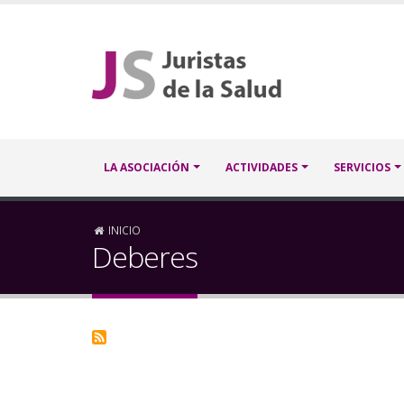
Pasar
al
contenido
principal
Navegación
LA ASOCIACIÓN
ACTIVIDADES
SERVICIOS
principal
Sobrescribir
INICIO
Deberes
enlaces
de
ayuda
a