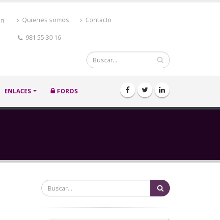
ón
Quienes somos
Contacto
981 55 30 16
Buscar
ENLACES
FOROS
Buscar