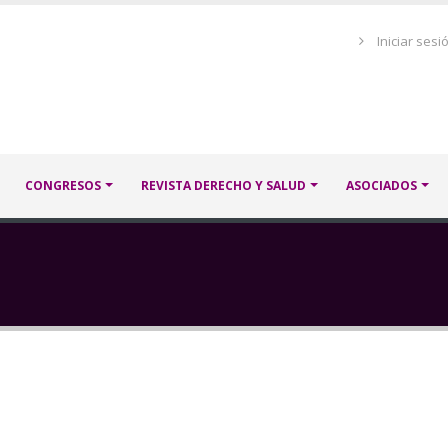
Menú
Iniciar sesi
de
cuenta
de
usuario
CONGRESOS
REVISTA DERECHO Y SALUD
ASOCIADOS