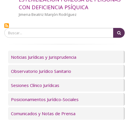
a
CON DEFICIENCIA PSÍQUICA
la
Autor/a
Jimena Beatriz Manjón Rodríguez
navegación
Bu
Servicios
Noticias Jurídicas y Jurisprudencia
Observatorio Jurídico Sanitario
Sesiones Clínico Jurídicas
Posicionamientos Jurídico-Sociales
Comunicados y Notas de Prensa