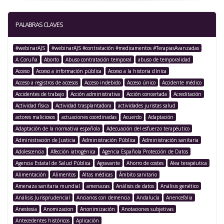
PALABRAS CLAVES
#webinarAJS
#webinarAJS #contratación #medicamentos #TerapiasAvanzadas
A Coruña
Aborto
Abuso contratación temporal
abuso de temporalidad
Acceso
Acceso a información pública
Acceso a la historia clínica
Acceso a registros de accesos
Acceso indebido
Acceso único
Accidente médico
Accidentes de trabajo
Acción administrativa
Acción concertada
Acreditación
Actividad física
Actividad trasplantadora
actividades juristas salud
actores maliciosos
actuaciones coordinadas
Acuerdo
Adaptación
Adaptación de la normativa española
Adecuación del esfuerzo terapéutico
Administración de Justicia
Administración Pública
Administración sanitaria
Adolescencia
Afección iatrogénica
Agencia Española Protección de Datos
Agencia Estatal de Salud Pública
Agravante
Ahorro de costes
Alea terapéutica
Alimentación
Alimentos
Altas médicas
Ámbito sanitario
Amenaza sanitaria mundial
amenazas
Análisis de datos
Análisis genético
Análisis Jurisprudencial
Ancianos con demencia
Andalucía
Anencefalia
Anestesia
Anomizacion
Anonimización
Anotaciones subjetivas
Antecedentes históricos
Aplicación