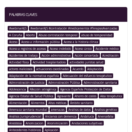
PALABRAS CLAVES
#webinarAJS
#webinarAJS #contratación #medicamentos #TerapiasAvanzadas
A Coruña
Aborto
Abuso contratación temporal
abuso de temporalidad
Acceso
Acceso a información pública
Acceso a la historia clínica
Acceso a registros de accesos
Acceso indebido
Acceso único
Accidente médico
Accidentes de trabajo
Acción administrativa
Acción concertada
Acreditación
Actividad física
Actividad trasplantadora
actividades juristas salud
actores maliciosos
actuaciones coordinadas
Acuerdo
Adaptación
Adaptación de la normativa española
Adecuación del esfuerzo terapéutico
Administración de Justicia
Administración Pública
Administración sanitaria
Adolescencia
Afección iatrogénica
Agencia Española Protección de Datos
Agencia Estatal de Salud Pública
Agravante
Ahorro de costes
Alea terapéutica
Alimentación
Alimentos
Altas médicas
Ámbito sanitario
Amenaza sanitaria mundial
amenazas
Análisis de datos
Análisis genético
Análisis Jurisprudencial
Ancianos con demencia
Andalucía
Anencefalia
Anestesia
Anomizacion
Anonimización
Anotaciones subjetivas
Antecedentes históricos
Aplicación