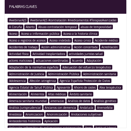
PALABRAS CLAVES
#webinarAJS
#webinarAJS #contratación #medicamentos #TerapiasAvanzadas
A Coruña
Aborto
Abuso contratación temporal
abuso de temporalidad
Acceso
Acceso a información pública
Acceso a la historia clínica
Acceso a registros de accesos
Acceso indebido
Acceso único
Accidente médico
Accidentes de trabajo
Acción administrativa
Acción concertada
Acreditación
Actividad física
Actividad trasplantadora
actividades juristas salud
actores maliciosos
actuaciones coordinadas
Acuerdo
Adaptación
Adaptación de la normativa española
Adecuación del esfuerzo terapéutico
Administración de Justicia
Administración Pública
Administración sanitaria
Adolescencia
Afección iatrogénica
Agencia Española Protección de Datos
Agencia Estatal de Salud Pública
Agravante
Ahorro de costes
Alea terapéutica
Alimentación
Alimentos
Altas médicas
Ámbito sanitario
Amenaza sanitaria mundial
amenazas
Análisis de datos
Análisis genético
Análisis Jurisprudencial
Ancianos con demencia
Andalucía
Anencefalia
Anestesia
Anomizacion
Anonimización
Anotaciones subjetivas
Antecedentes históricos
Aplicación
Aplicación informática de reclamaciones patrimoniales
Apps
Aptitud laboral