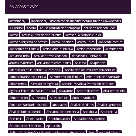
PALABRAS CLAVES
#webinarAJS
#webinarAJS #contratación #medicamentos #TerapiasAvanzadas
A Coruña
Aborto
Abuso contratación temporal
abuso de temporalidad
Acceso
Acceso a información pública
Acceso a la historia clínica
Acceso a registros de accesos
Acceso indebido
Acceso único
Accidente médico
Accidentes de trabajo
Acción administrativa
Acción concertada
Acreditación
Actividad física
Actividad trasplantadora
actividades juristas salud
actores maliciosos
actuaciones coordinadas
Acuerdo
Adaptación
Adaptación de la normativa española
Adecuación del esfuerzo terapéutico
Administración de Justicia
Administración Pública
Administración sanitaria
Adolescencia
Afección iatrogénica
Agencia Española Protección de Datos
Agencia Estatal de Salud Pública
Agravante
Ahorro de costes
Alea terapéutica
Alimentación
Alimentos
Altas médicas
Ámbito sanitario
Amenaza sanitaria mundial
amenazas
Análisis de datos
Análisis genético
Análisis Jurisprudencial
Ancianos con demencia
Andalucía
Anencefalia
Anestesia
Anomizacion
Anonimización
Anotaciones subjetivas
Antecedentes históricos
Aplicación
Aplicación informática de reclamaciones patrimoniales
Apps
Aptitud laboral