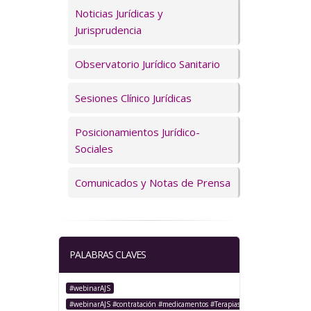
Servicios
Noticias Jurídicas y
Jurisprudencia
Observatorio Jurídico Sanitario
Sesiones Clínico Jurídicas
Posicionamientos Jurídico-
Sociales
Comunicados y Notas de Prensa
PALABRAS CLAVES
#webinarAJS
#webinarAJS #contratación #medicamentos #TerapiasAvanzadas