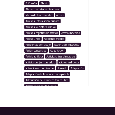
A Coruña
Aborto
Abuso contratación temporal
abuso de temporalidad
Acceso
Acceso a información pública
Acceso a la historia clínica
Acceso a registros de accesos
Acceso indebido
Acceso único
Accidente médico
Accidentes de trabajo
Acción administrativa
Acción concertada
Acreditación
Actividad física
Actividad trasplantadora
actividades juristas salud
actores maliciosos
actuaciones coordinadas
Acuerdo
Adaptación
Adaptación de la normativa española
Adecuación del esfuerzo terapéutico
Administración de Justicia
Administración Pública
Administración sanitaria
Adolescencia
Afección iatrogénica
Agencia Española Protección de Datos