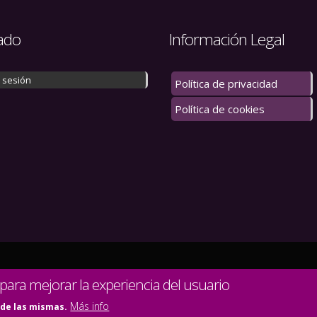
ado
Información Legal
r sesión
Política de privacidad
Política de cookies
 los derechos reservados.
 para mejorar la experiencia del usuario
Más info
 de las mismas.