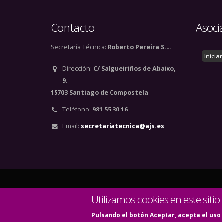
Contacto
Asoci
Secretaría Técnica:
Roberto Pereira S.L.
Inicia
Dirección:
C/ Salgueiriños de Abaixo,
9.
15703 Santiago de Compostela
Teléfono:
981 55 30 16
Email:
secretariatecnica@ajs.es
© Copyright 2020. Todos
Utilizamos cookies en este sitio
Pulsando el botón Aceptar, acepta el uso