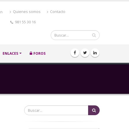
ón
Quienes somos
Contacto
981 55 30 16
Buscar
ENLACES
FOROS
Buscar