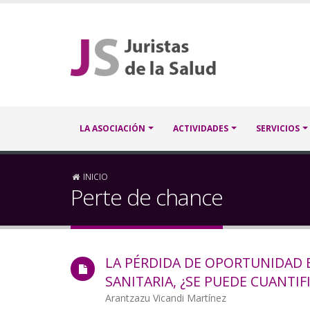
Pasar
al
contenido
principal
Navegación
LA ASOCIACIÓN
ACTIVIDADES
SERVICIOS
principal
Sobrescribir
INICIO
Perte de chance
enlaces
de
LA PÉRDIDA DE OPORTUNIDAD E
ayuda
SANITARIA, ¿SE PUEDE CUANTIF
a
Autor/a
Arantzazu Vicandi Martínez