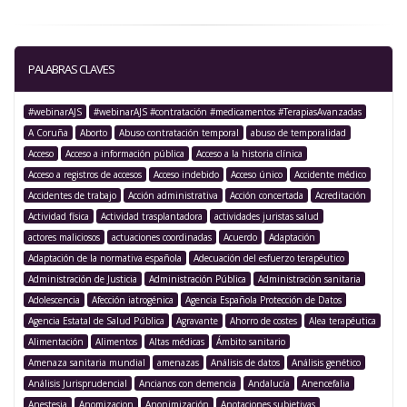
PALABRAS CLAVES
#webinarAJS
#webinarAJS #contratación #medicamentos #TerapiasAvanzadas
A Coruña
Aborto
Abuso contratación temporal
abuso de temporalidad
Acceso
Acceso a información pública
Acceso a la historia clínica
Acceso a registros de accesos
Acceso indebido
Acceso único
Accidente médico
Accidentes de trabajo
Acción administrativa
Acción concertada
Acreditación
Actividad física
Actividad trasplantadora
actividades juristas salud
actores maliciosos
actuaciones coordinadas
Acuerdo
Adaptación
Adaptación de la normativa española
Adecuación del esfuerzo terapéutico
Administración de Justicia
Administración Pública
Administración sanitaria
Adolescencia
Afección iatrogénica
Agencia Española Protección de Datos
Agencia Estatal de Salud Pública
Agravante
Ahorro de costes
Alea terapéutica
Alimentación
Alimentos
Altas médicas
Ámbito sanitario
Amenaza sanitaria mundial
amenazas
Análisis de datos
Análisis genético
Análisis Jurisprudencial
Ancianos con demencia
Andalucía
Anencefalia
Anestesia
Anomizacion
Anonimización
Anotaciones subjetivas