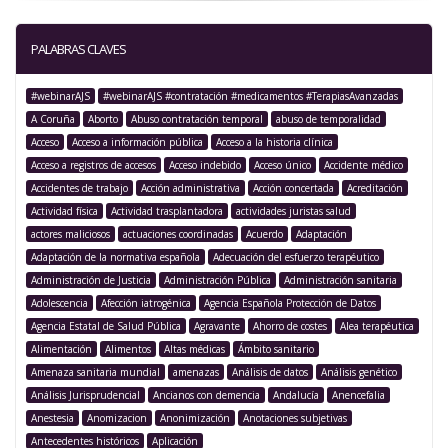
PALABRAS CLAVES
#webinarAJS
#webinarAJS #contratación #medicamentos #TerapiasAvanzadas
A Coruña
Aborto
Abuso contratación temporal
abuso de temporalidad
Acceso
Acceso a información pública
Acceso a la historia clínica
Acceso a registros de accesos
Acceso indebido
Acceso único
Accidente médico
Accidentes de trabajo
Acción administrativa
Acción concertada
Acreditación
Actividad física
Actividad trasplantadora
actividades juristas salud
actores maliciosos
actuaciones coordinadas
Acuerdo
Adaptación
Adaptación de la normativa española
Adecuación del esfuerzo terapéutico
Administración de Justicia
Administración Pública
Administración sanitaria
Adolescencia
Afección iatrogénica
Agencia Española Protección de Datos
Agencia Estatal de Salud Pública
Agravante
Ahorro de costes
Alea terapéutica
Alimentación
Alimentos
Altas médicas
Ámbito sanitario
Amenaza sanitaria mundial
amenazas
Análisis de datos
Análisis genético
Análisis Jurisprudencial
Ancianos con demencia
Andalucía
Anencefalia
Anestesia
Anomizacion
Anonimización
Anotaciones subjetivas
Antecedentes históricos
Aplicación