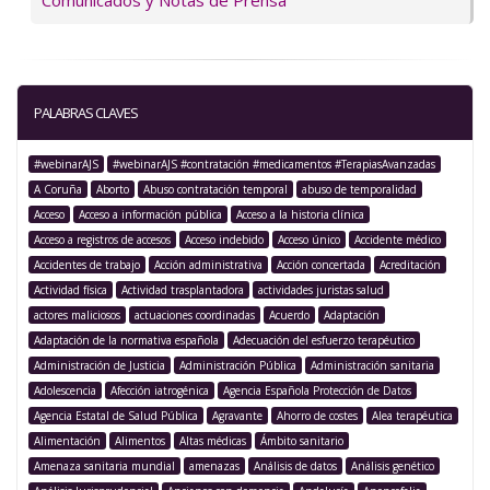
Comunicados y Notas de Prensa
PALABRAS CLAVES
#webinarAJS
#webinarAJS #contratación #medicamentos #TerapiasAvanzadas
A Coruña
Aborto
Abuso contratación temporal
abuso de temporalidad
Acceso
Acceso a información pública
Acceso a la historia clínica
Acceso a registros de accesos
Acceso indebido
Acceso único
Accidente médico
Accidentes de trabajo
Acción administrativa
Acción concertada
Acreditación
Actividad física
Actividad trasplantadora
actividades juristas salud
actores maliciosos
actuaciones coordinadas
Acuerdo
Adaptación
Adaptación de la normativa española
Adecuación del esfuerzo terapéutico
Administración de Justicia
Administración Pública
Administración sanitaria
Adolescencia
Afección iatrogénica
Agencia Española Protección de Datos
Agencia Estatal de Salud Pública
Agravante
Ahorro de costes
Alea terapéutica
Alimentación
Alimentos
Altas médicas
Ámbito sanitario
Amenaza sanitaria mundial
amenazas
Análisis de datos
Análisis genético