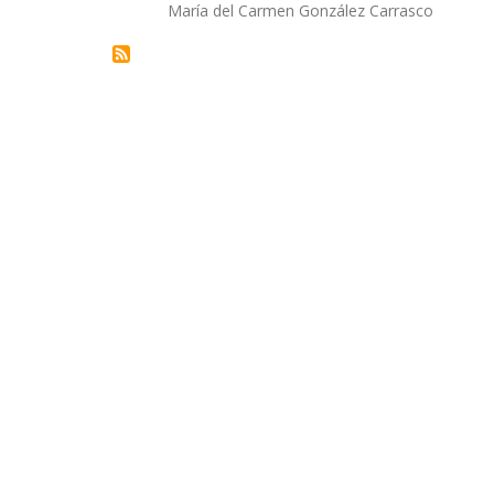
Autor/a
María del Carmen González Carrasco
la
navegación