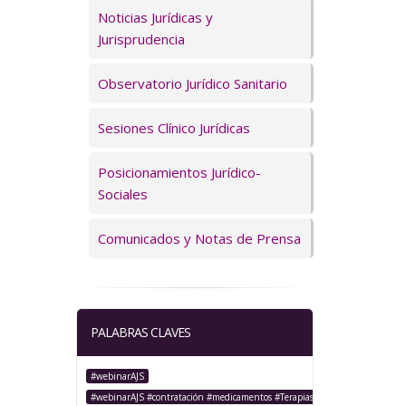
Servicios
Noticias Jurídicas y
Jurisprudencia
Observatorio Jurídico Sanitario
Sesiones Clínico Jurídicas
Posicionamientos Jurídico-
Sociales
Comunicados y Notas de Prensa
PALABRAS CLAVES
#webinarAJS
#webinarAJS #contratación #medicamentos #TerapiasAvanzadas