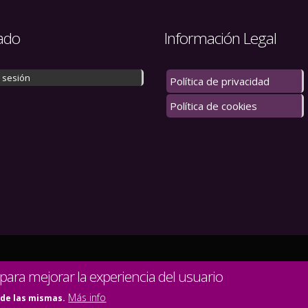
ado
Información Legal
r sesión
Política de privacidad
Política de cookies
 los derechos reservados.
 para mejorar la experiencia del usuario
Más info
 de las mismas.