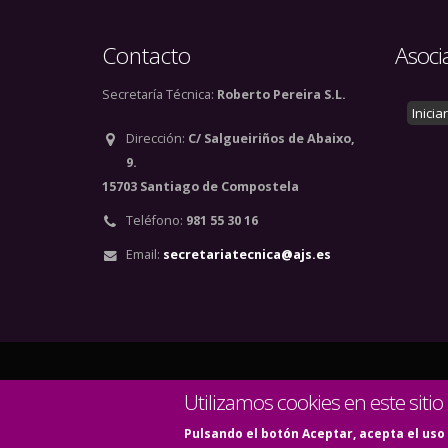
Contacto
Asoci
Secretaría Técnica:
Roberto Pereira S.L.
Inicia
Dirección:
C/ Salgueiriños de Abaixo,
9.
15703 Santiago de Compostela
Teléfono:
981 55 30 16
Email:
secretariatecnica@ajs.es
© Copyright 2020. Todos
Utilizamos cookies en este sitio
Pulsando el botón Aceptar, acepta el uso