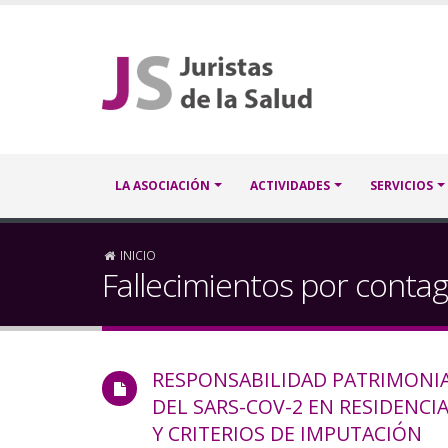
Pasar
al
contenido
principal
Navegación
LA ASOCIACIÓN
ACTIVIDADES
SERVICIOS
principal
Sobrescribir
INICIO
Fallecimientos por contag
enlaces
de
RESPONSABILIDAD PATRIMONIA
ayuda
DEL SARS-COV-2 EN RESIDENCI
a
Y CRITERIOS DE IMPUTACIÓN