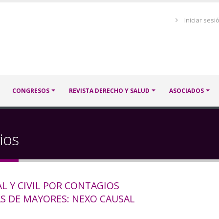
Menú
Iniciar sesi
de
cuenta
de
usuario
CONGRESOS
REVISTA DERECHO Y SALUD
ASOCIADOS
ios
L Y CIVIL POR CONTAGIOS
AS DE MAYORES: NEXO CAUSAL