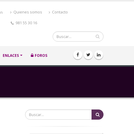
ón
Quienes somos
Contacto
981 55 30 16
Buscar
ENLACES
FOROS
Buscar