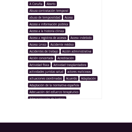
A Coruña
Aborto
Abuso contratación temporal
abuso de temporalidad
Acceso
Acceso a información pública
Acceso a la historia clínica
Acceso a registros de accesos
Acceso indebido
Acceso único
Accidente médico
Accidentes de trabajo
Acción administrativa
Acción concertada
Acreditación
Actividad física
Actividad trasplantadora
actividades juristas salud
actores maliciosos
actuaciones coordinadas
Acuerdo
Adaptación
Adaptación de la normativa española
Adecuación del esfuerzo terapéutico
Administración de Justicia
Administración Pública
Administración sanitaria
Adolescencia
Afección iatrogénica
Agencia Española Protección de Datos