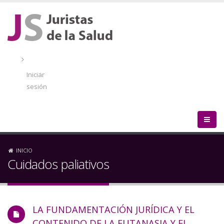
Pasar
al
contenido
principal
Menú
de
Iniciar
cuenta
sesión
de
usuario
Sobrescribir
INICIO
Cuidados paliativos
enlaces
de
LA FUNDAMENTACIÓN JURÍDICA Y EL
ayuda
CONTENIDO DE LA EUTANASIA Y EL