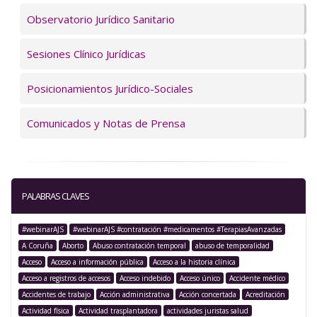
Observatorio Jurídico Sanitario
Sesiones Clínico Jurídicas
Posicionamientos Jurídico-Sociales
Comunicados y Notas de Prensa
PALABRAS CLAVES
#webinarAJS
#webinarAJS #contratación #medicamentos #TerapiasAvanzadas
A Coruña
Aborto
Abuso contratación temporal
abuso de temporalidad
Acceso
Acceso a información pública
Acceso a la historia clínica
Acceso a registros de accesos
Acceso indebido
Acceso único
Accidente médico
Accidentes de trabajo
Acción administrativa
Acción concertada
Acreditación
Actividad física
Actividad trasplantadora
actividades juristas salud