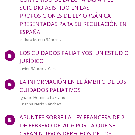
a
SUICIDIO ASISTIDO EN LAS
PROPOSICIONES DE LEY ORGÁNICA
la
PRESENTADAS PARA SU REGULACIÓN EN
navegación
ESPAÑA
Autor/a
Isidoro Martín Sánchez
LOS CUIDADOS PALIATIVOS: UN ESTUDIO
JURÍDICO
Autor/a
Javier Sánchez-Caro
LA INFORMACIÓN EN EL ÁMBITO DE LOS
CUIDADOS PALIATIVOS
Autor/a
Ignacio Hermida Lazcano
Cristina Nerín Sánchez
APUNTES SOBRE LA LEY FRANCESA DE 2
DE FEBRERO DE 2016 POR LA QUE SE
CREAN NUEVOS DERECHOS DE LOS